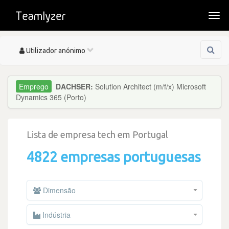
Togg
navi
Toggle
Utilizador anónimo
navigation
DACHSER:
Solution Architect (m/f/x) Microsoft
Dynamics 365 (Porto)
Lista de empresa tech em Portugal
4822 empresas portuguesas
Dimensão
Indústria