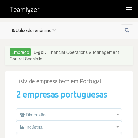
Togg
navi
Toggle
Utilizador anónimo
navigation
E-goi:
Financial Operations & Management
Control Specialist
Lista de empresa tech em Portugal
2 empresas portuguesas
Dimensão
Indústria