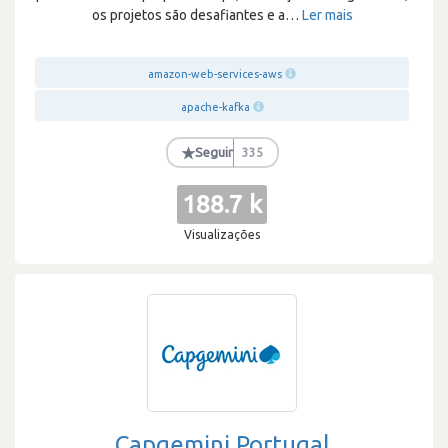
os projetos são desafiantes e a
…
Ler mais
amazon-web-services-aws
apache-kafka
★
Seguir
335
188.7 k
Visualizações
Capgemini Portugal