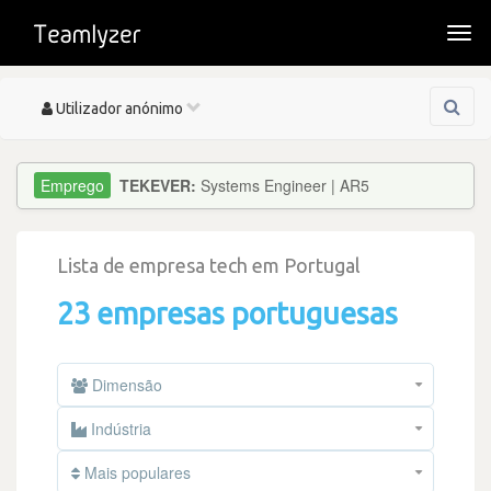
Togg
navi
Toggle
Utilizador anónimo
navigation
TEKEVER:
Systems Engineer | AR5
Lista de empresa tech em Portugal
23 empresas portuguesas
Dimensão
Indústria
Mais populares