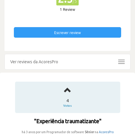
/5
1 Review
Escrever review
Ver reviews da AcoresPro
Toggle
navigat
4
Votos
"Experiência traumatizante"
há 3 anos por um Programador de software
Sénior
na
AcoresPro