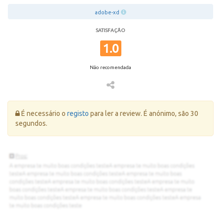
adobe-xd
SATISFAÇÃO
1.0
Não recomendada
Erro:
É necessário o
registo
para ler a review. É anónimo, são 30
segundos.