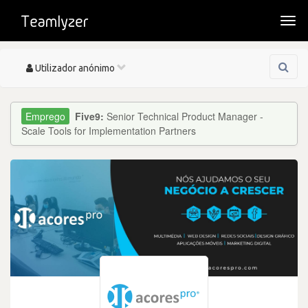
Togg
navi
Toggle
Utilizador anónimo
navigation
Five9:
Senior Technical Product Manager -
Scale Tools for Implementation Partners