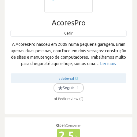
AcoresPro
Gerir
A AcoresPro nasceu em 2008 numa pequena garagem. Eram
apenas duas pessoas, com foco em dois serviços: construção
de sites e manutenção de computadores. Trabalhamos muito
para chegar até aqui e hoje, somos uma
…
Ler mais
adobe-xd
★
Seguir
1
Pedir review (
0
)
pen
Company
2.5