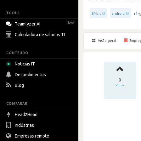
TOOLS
+1
64-bit
android
T
Novo!
Teamlyzer AI
Calculadora de salários TI
Visão geral
Empre
CONTEÚDO
Notícias IT
Despedimentos
0
Blog
Votos
COMPARAR
Head2Head
Indústrias
Empresas remote