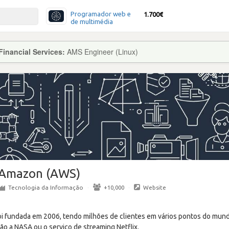
Programador web e
1.700€
de multimédia
inancial Services:
AMS Engineer (Linux)
Amazon (AWS)
Tecnologia da Informação
·
+10,000
·
Website
 fundada em 2006, tendo milhões de clientes em vários pontos do mund
o a NASA ou o serviço de streaming Netflix.