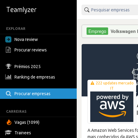
EXPLORAR
Volkswagen F
Nova review
Procurar reviews
Prémios 2025
Ranking de empresas
222 updates mercado
IT
Procurar empresas
CARREIRAS
Vagas (1099)
A Amazon Web Services foi
Trainees
mais conhecidos da AWS sã