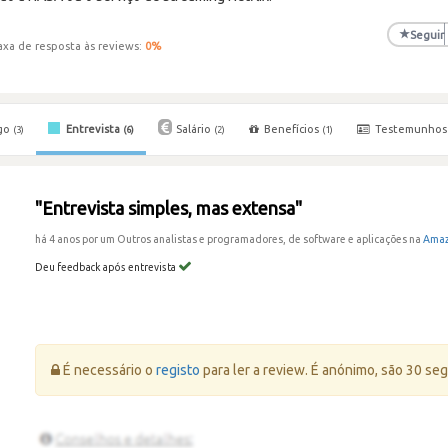
★
Seguir
axa de resposta às reviews:
0
%
go
Entrevista
Salário
Benefícios
Testemunho
(3)
(6)
(2)
(1)
"Entrevista simples, mas extensa"
há 4 anos por um Outros analistas e programadores, de software e aplicações na
Amaz
Deu feedback após entrevista
Erro:
É necessário o
registo
para ler a review. É anónimo, são 30 se