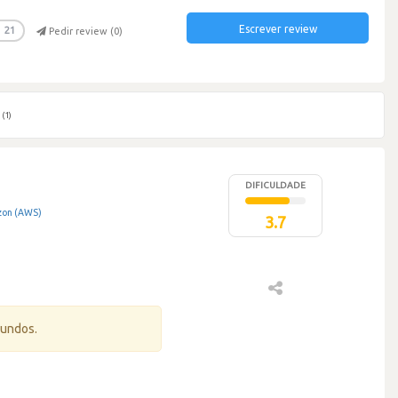
Escrever review
21
Pedir review (
0
)
s
(1)
DIFICULDADE
on (AWS)
3.7
gundos.