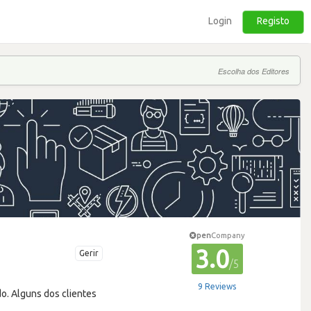
Login
Registo
Escolha dos Editores
pen
Company
3.0
Gerir
/5
9 Reviews
o. Alguns dos clientes