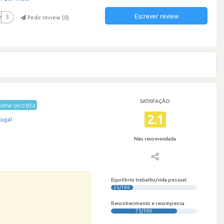
Escrever review
r
5
Pedir review (
0
)
SATISFAÇÃO
iew secreta
2.1
tugal
Não recomendada
Equilíbrio trabalho/vida pessoal
25/100
Reconhecimento e recompensa
75/100