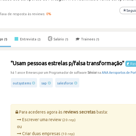
★
Segui
Taxa de resposta às reviews:
0
%
go
Entrevista
Salário
Trainees
(1)
(2)
(1)
(1)
"Usam pessoas estrelas p/falsa transformação"
Rev
há 1 ano e 8 meses por um Programador de software
Sénior
na
ANA Aeroportos de Por
outsystems
sap
salesforce
Para acederes agora às
reviews secretas
basta:
Escrever uma review
(20 rep)
ou
Criar duas empresas
(10 rep)