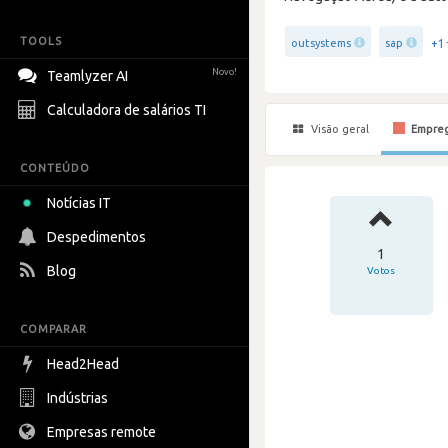
TOOLS
+1
outsystems
sap
Novo!
Teamlyzer AI
Calculadora de salários TI
Visão geral
Empre
CONTEÚDO
Notícias IT
Despedimentos
1
Blog
Votos
COMPARAR
Head2Head
Indústrias
Empresas remote