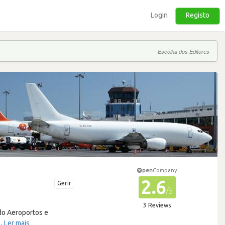
Login
Registo
Escolha dos Editores
pen
Company
2.6
Gerir
/5
3 Reviews
do Aeroportos e
…
Ler mais