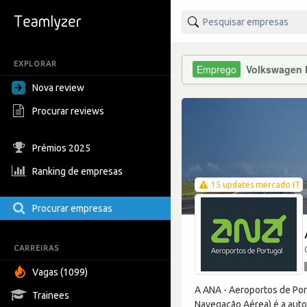
EXPLORAR
Volkswagen F
Nova review
Procurar reviews
Prémios 2025
Ranking de empresas
15 updates mercado IT
Procurar empresas
CARREIRAS
Vagas (1099)
A ANA - Aeroportos de Por
Trainees
Navegação Aérea) é a auto