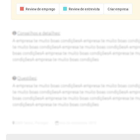
Review de emprego
Review de entrevista
Criar empresa