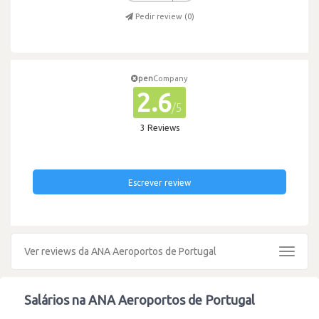
Pedir review (
0
)
pen
Company
2.6
/5
3 Reviews
Escrever review
Ver reviews da ANA Aeroportos de Portugal
Toggle
navigat
Salários na ANA Aeroportos de Portugal