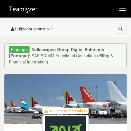
Togg
navi
Toggle
Utilizador anónimo
navigation
Volkswagen Group Digital Solutions
[Portugal]:
SAP SD/MM Functional Consultant (Billing &
Financial Integration)
15 updates mercado IT