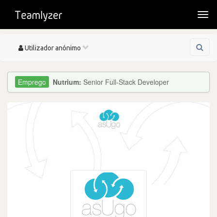
Togg
navi
Toggle
Utilizador anónimo
navigation
Nutrium:
Senior Full-Stack Developer