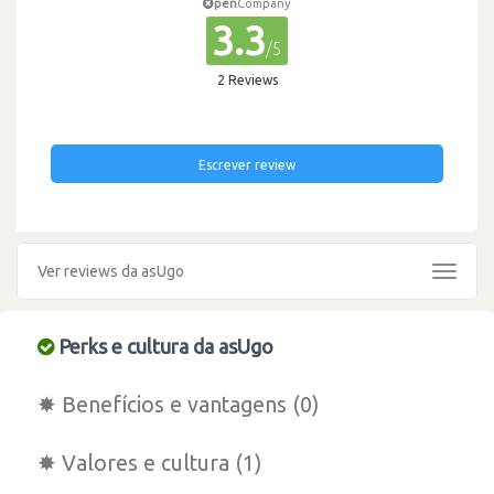
pen
Company
3.3
/5
2 Reviews
Escrever review
Ver reviews da asUgo
Toggle
navigat
Perks e cultura da asUgo
✸ Benefícios e vantagens (0)
✸ Valores e cultura (1)