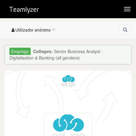
Togg
navi
Toggle
Utilizador anónimo
navigation
Cofinpro:
Senior Business Analyst -
Digitalisation & Banking (all genders)