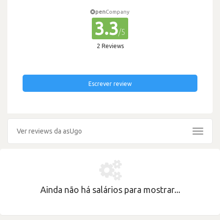
pen
Company
3.3
/5
2 Reviews
Escrever review
Ver reviews da asUgo
Toggle
navigat
Ainda não há salários para mostrar...