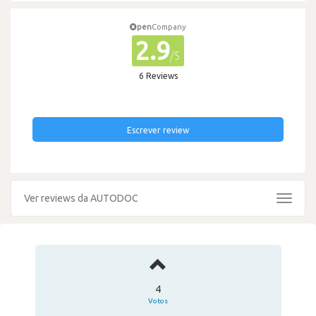
pen
Company
2.9
/5
6 Reviews
Escrever review
Ver reviews da AUTODOC
Toggle
navigat
4
Votos