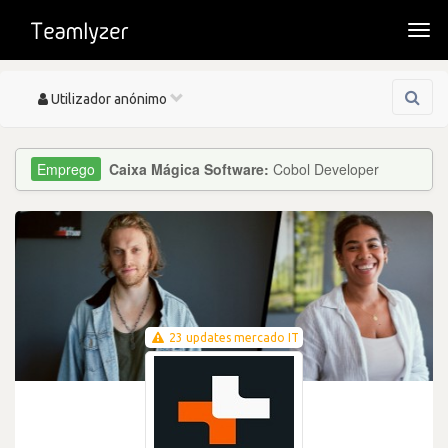
Togg
navi
Toggle
Utilizador anónimo
navigation
Caixa Mágica Software:
Cobol Developer
23 updates mercado IT