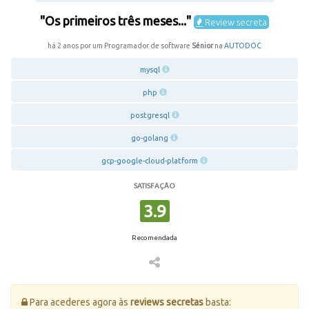
"Os primeiros três meses..."
Review secreta
há 2 anos por um Programador de software
Sénior
na
AUTODOC
mysql
php
postgresql
go-golang
gcp-google-cloud-platform
SATISFAÇÃO
3.9
Recomendada
Para acederes agora às
reviews secretas
basta: