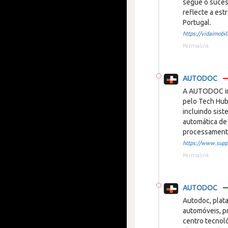
segue o suces
reflecte a es
Portugal.
https://vidaimobili
Permalink
AUTODOC
A AUTODOC im
pelo Tech Hub 
incluindo sis
automática de
processamento
https://www.suppl
Permalink
AUTODOC
Autodoc, plat
automóveis, pr
centro tecnol