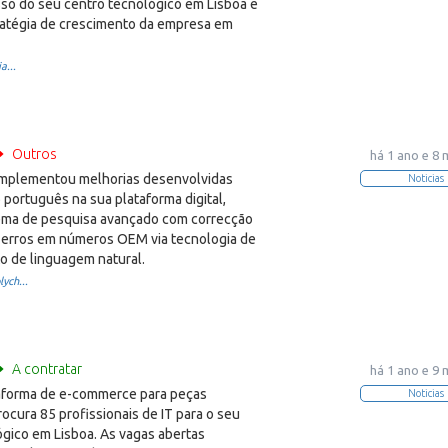
so do seu centro tecnológico em Lisboa e
tratégia de crescimento da empresa em
a...
Outros
há 1 ano e 8
plementou melhorias desenvolvidas
Noticias
português na sua plataforma digital,
tema de pesquisa avançado com correcção
 erros em números OEM via tecnologia de
 de linguagem natural.
ych...
A contratar
há 1 ano e 9
aforma de e-commerce para peças
Noticias
ocura 85 profissionais de IT para o seu
ógico em Lisboa. As vagas abertas