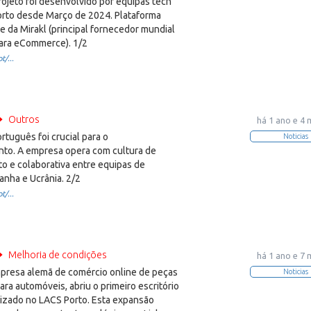
ojeto foi desenvolvido por equipas tech
orto desde Março de 2024. Plataforma
re da Mirakl (principal fornecedor mundial
ara eCommerce). 1/2
t/...
Outros
há 1 ano e 4
tuguês foi crucial para o
Noticias
to. A empresa opera com cultura de
o e colaborativa entre equipas de
anha e Ucrânia. 2/2
t/...
Melhoria de condições
há 1 ano e 7
presa alemã de comércio online de peças
Noticias
ara automóveis, abriu o primeiro escritório
lizado no LACS Porto. Esta expansão