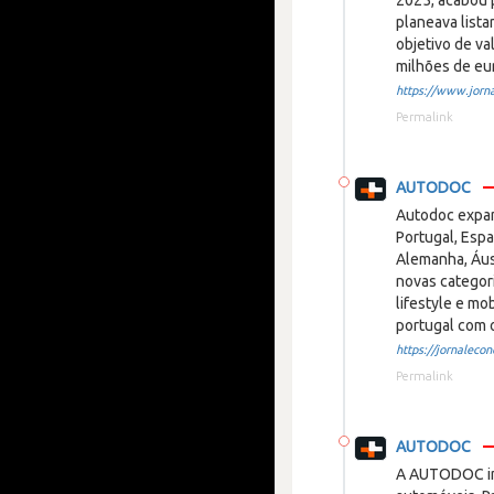
2025, acabou 
planeava lista
objetivo de va
milhões de eu
https://www.jorna
Permalink
AUTODOC
Autodoc expan
Portugal, Espa
Alemanha, Áust
novas categori
lifestyle e m
portugal com 
https://jornalecon
Permalink
AUTODOC
A AUTODOC in