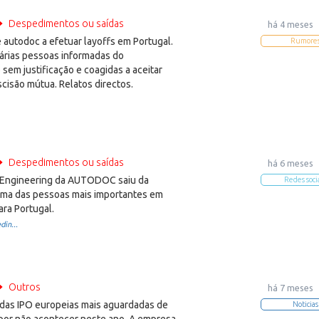
Despedimentos ou saídas
há 4 meses
autodoc a efetuar layoffs em Portugal.
Rumore
árias pessoas informadas do
em justificação e coagidas a aceitar
cisão mútua. Relatos directos.
Despedimentos ou saídas
há 6 meses
 Engineering da AUTODOC saiu da
Redes soci
uma das pessoas mais importantes em
ara Portugal.
din...
Outros
há 7 meses
das IPO europeias mais aguardadas de
Noticias