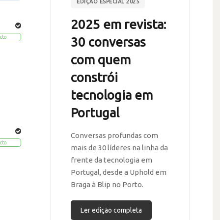
EDIÇÃO ESPECIAL 2025
2025 em revista:
cto
30 conversas
com quem
constrói
tecnologia em
Portugal
Conversas profundas com
cto
mais de 30 líderes na linha da
frente da tecnologia em
Portugal, desde a Uphold em
Braga à Blip no Porto.
Ler edição completa