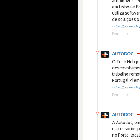
automóveis. Pr
em Lisboa e P
utiliza softwa
de soluções p
https://posvenda.p
Permalink
AUTODOC
O Tech Hub por
desenvolvimen
trabalho remot
Portugal Alem
https://posvenda.p
Permalink
AUTODOC
A Autodoc, em
e acessórios p
no Porto, loca