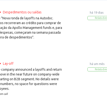
Despedimentos ou saídas
há 19 dias
"Nova ronda de layoffs na Autodoc.
Relato dire
os recorreram ao crédito para comprar de
ipação da Apollo Management funds e, para
 despesas, começaram na semana passada
ra de despedimentos".
Lay-off
há um mês
company announced a layoffs and return
Relato dire
 move in the near future on company-wide
tarting on B2B segment. No details were
 numbers, no space for questions were
oyees.
m call