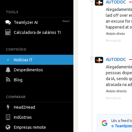
AUTODOC
Alegadamente 
TOOLS
laid off over e
an excuse for 
Novo!
Teamlyzer AI
happened at o
Calculadora de salários TI
Relato direto
Permalink
CONTEÚDO
AUTODOC
Notícias IT
Alegadamente 
Despedimentos
pessoas dispe
da IA, sendo 
Blog
atrasada na ad
Relato directo.
COMPARAR
Permalink
Head2Head
Indústrias
Lês a feed 
o Teamlyzer
Empresas remote