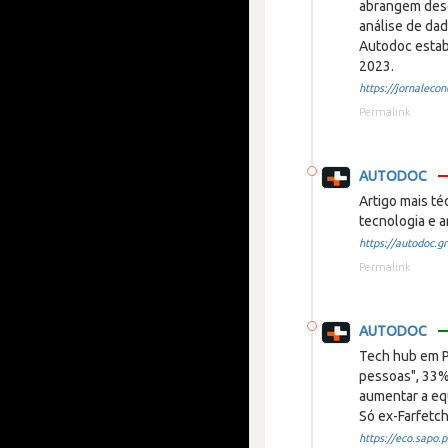
abrangem dese
análise de dad
Autodoc estab
2023.
https://jornalecon
Permalink
AUTODOC
Artigo mais té
tecnologia e a
https://autodoc.gr
Permalink
AUTODOC
Tech hub em P
pessoas", 33%
aumentar a eq
Só ex-Farfetch
https://eco.sapo.pt