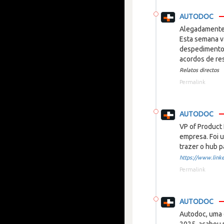
AUTODOC
Alegadamente 
Esta semana v
despedimento s
acordos de res
Relatos directos
Permalink
AUTODOC
VP of Product
empresa. Foi 
trazer o hub p
https://www.linke
Permalink
AUTODOC
Autodoc, uma 