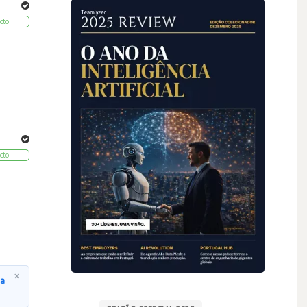
cto
cto
×
na