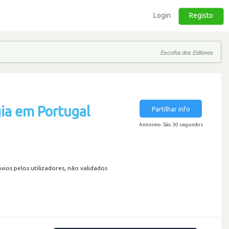
Login
Registo
Escolha dos Editores
ia em Portugal
Partilhar info
Anónimo. São 30 segundos
os pelos utilizadores, não validados