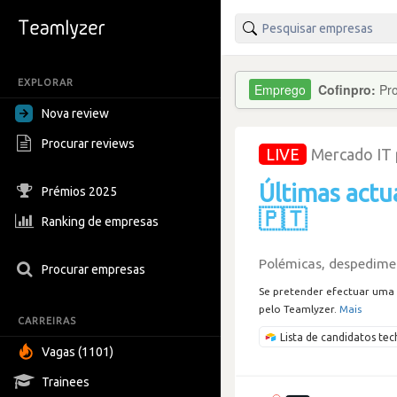
EXPLORAR
Cofinpro:
Pro
Nova review
Procurar reviews
LIVE
Mercado IT
Últimas actu
Prémios 2025
🇵🇹
Ranking de empresas
Polémicas, despedimen
Procurar empresas
Se pretender efectuar uma 
pelo Teamlyzer.
Mais
CARREIRAS
Lista de candidatos t
Vagas (1101)
Trainees