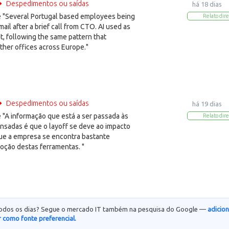
Despedimentos ou saídas
há 18 dias
"Several Portugal based employees being
Relato dire
mail after a brief call from CTO. AI used as
it, following the same pattern that
ther offices across Europe."
Despedimentos ou saídas
há 19 dias
"A informação que está a ser passada às
Relato dire
nsadas é que o layoff se deve ao impacto
que a empresa se encontra bastante
oção destas ferramentas. "
todos os dias? Segue o mercado IT também na pesquisa do Google —
adicio
 como fonte preferencial.