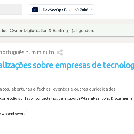
DevSecOps Engineer
60-70k€
duct Owner Digitalisation & Banking - (all genders)
 português num minuto
alizações sobre empresas de tecnolog
tos, aberturas e fechos, eventos e outras curiosidades.
correcção por favor contacte-nos para suporte@teamlyzer.com. Disclaimer: envi
ech #opentowork