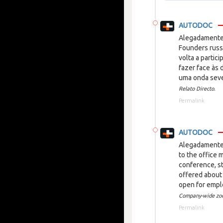
AUTODOC
Alegadamente 
Founders russ
volta a partic
fazer face às
uma onda seve
Relato Directo.
Permalink
AUTODOC
Alegadamente 
to the office
conference, s
offered about
open for empl
Company-wide zoo
Permalink