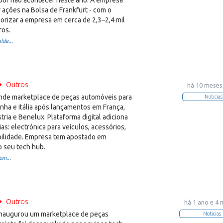
por não acontecer neste ano. A empresa
r ações na Bolsa de Frankfurt - com o
lorizar a empresa em cerca de 2,3–2,4 mil
ros.
lde...
Outros
há 10 meses
de marketplace de peças automóveis para
Noticias
nha e Itália após lançamentos em França,
ria e Benelux. Plataforma digital adiciona
as: electrónica para veículos, acessórios,
obilidade. Empresa tem apostado em
o seu tech hub.
om...
Outros
há 1 ano e 4
augurou um marketplace de peças
Noticias