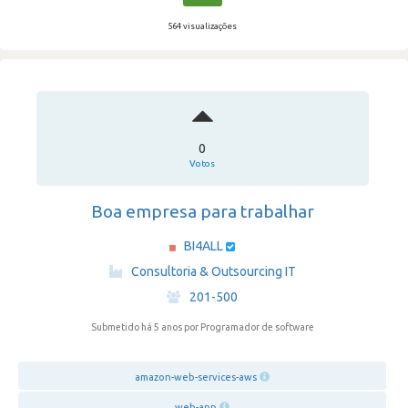
564 visualizações
0
Votos
Boa empresa para trabalhar
BI4ALL
·
Consultoria & Outsourcing IT
·
201-500
Submetido há 5 anos
por Programador de software
amazon-web-services-aws
web-app