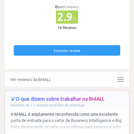
pen
Company
2.9
/5
36 Reviews
Escrever review
Ver reviews da BI4ALL
Toggle
navigat
O que dizem sobre trabalhar na BI4ALL
Resumo de 11 reviews recentes de emprego
A BI4ALL é amplamente reconhecida como uma excelente
porta de entrada para o setor de Business Intelligence e Big
Data, destacando-se pela sua academia para juniores e pelo
forte investimento em formação
…
Ler mais