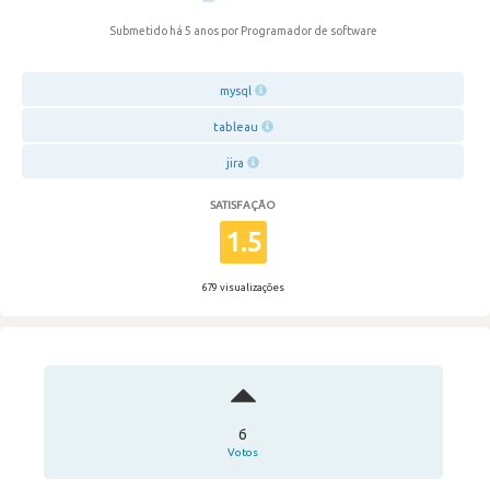
Submetido há 5 anos
por Programador de software
mysql
tableau
jira
SATISFAÇÃO
1.5
679 visualizações
6
Votos