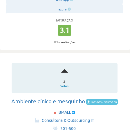
azure
SATISFAÇÃO
3.1
671 visualizações
3
Votos
Ambiente cínico e mesquinho
Review secreta
BI4ALL
·
Consultoria & Outsourcing IT
·
201-500