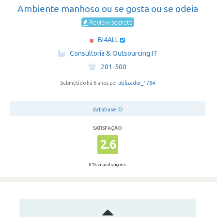
Ambiente manhoso ou se gosta ou se odeia
Review secreta
BI4ALL
·
Consultoria & Outsourcing IT
·
201-500
Submetido há 6 anos por
utilizador_1784
database
SATISFAÇÃO
2.6
815 visualizações