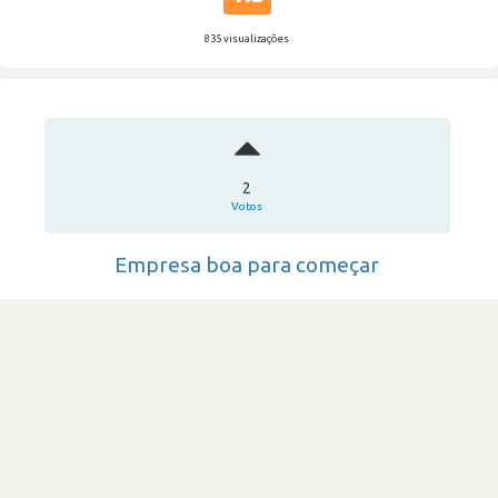
835 visualizações
2
Votos
Empresa boa para começar
BI4ALL
·
Consultoria & Outsourcing IT
·
201-500
Submetido há 6 anos
por Outros analistas e programadores, de software e
aplicações
database