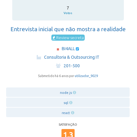
7
Votos
Entrevista inicial que não mostra a realidade
Review secreta
BI4ALL
·
Consultoria & Outsourcing IT
·
201-500
Submetido há 6 anos por
utilizador_9029
node.js
sql
react
SATISFAÇÃO
1.3