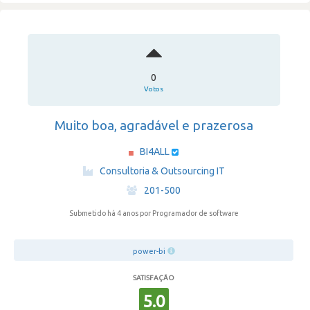
0
Votos
Muito boa, agradável e prazerosa
BI4ALL
·
Consultoria & Outsourcing IT
·
201-500
Submetido há 4 anos
por Programador de software
power-bi
SATISFAÇÃO
5.0