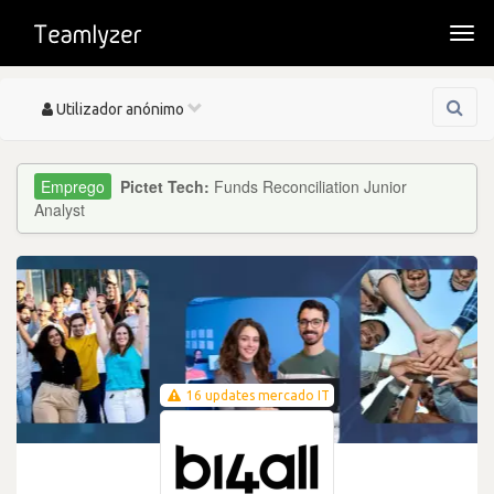
Togg
navi
Toggle
Utilizador anónimo
navigation
Pictet Tech:
Funds Reconciliation Junior
Analyst
16 updates mercado IT