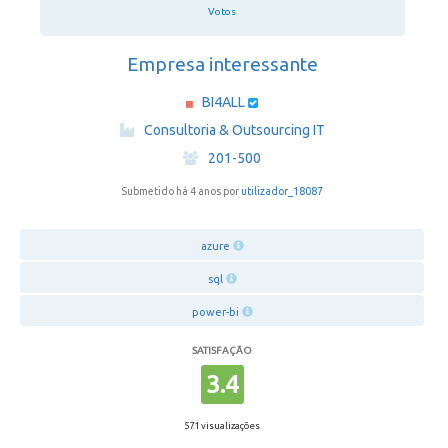
Votos
Empresa interessante
BI4ALL
·
Consultoria & Outsourcing IT
·
201-500
Submetido há 4 anos por
utilizador_18087
azure
sql
power-bi
SATISFAÇÃO
3.4
571 visualizações