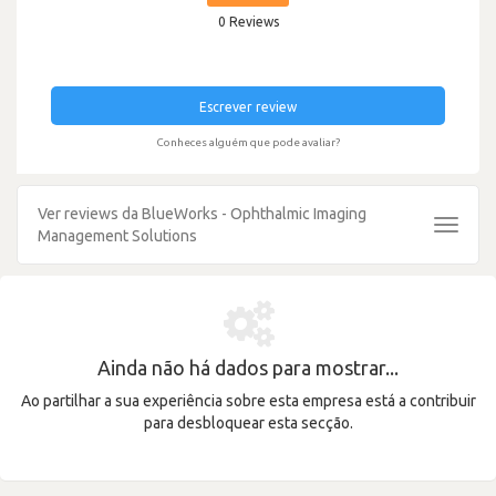
0 Reviews
Escrever review
Conheces alguém que pode avaliar?
Ver reviews da BlueWorks - Ophthalmic Imaging
Toggle
Management Solutions
navigat
Ainda não há dados para mostrar...
Ao partilhar a sua experiência sobre esta empresa está a contribuir
para desbloquear esta secção.