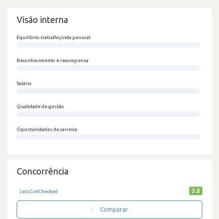
Visão interna
Equilíbrio trabalho/vida pessoal
0/100
Reconhecimento e recompensa
0/100
Salário
0/100
Qualidade de gestão
0/100
Oportunidades de carreira
0/100
Concorrência
3.0
LetsGetChecked
Comparar