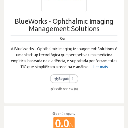
BlueWorks - Ophthalmic Imaging
Management Solutions
Gerir
A BlueWorks - Ophthalmic Imaging Management Solutions é
uma start-up tecnológica que perspetiva uma medicina
empírica, baseada na evidência, e suportada por ferramentas
TIC que simplificam a recolha e análise
…
Ler mais
★
Seguir
1
Pedir review (
0
)
pen
Company
0.0
/5