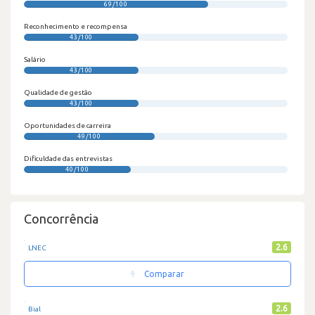
69/100
Reconhecimento e recompensa
43/100
Salário
43/100
Qualidade de gestão
43/100
Oportunidades de carreira
49/100
Dificuldade das entrevistas
40/100
Concorrência
2.6
LNEC
Comparar
2.6
Bial