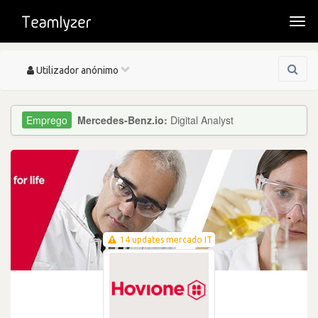
Togg
navi
Toggle
Utilizador anónimo
navigation
Mercedes-Benz.io:
Digital Analyst
14 updates mercado IT