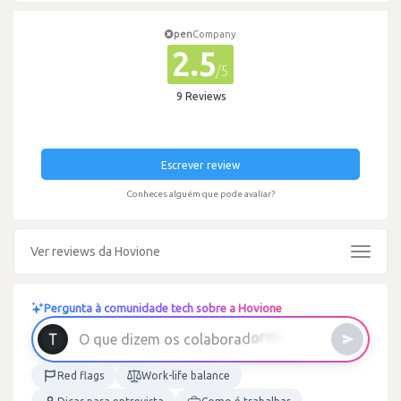
pen
Company
2.5
/5
9 Reviews
Escrever review
Conheces alguém que pode avaliar?
Ver reviews da Hovione
Toggle
navigat
Pergunta à comunidade tech sobre a Hovione
Red flags
Work-life balance