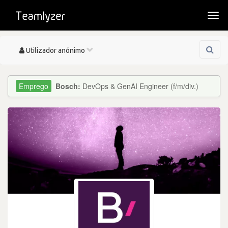
Togg
navi
Toggle
Utilizador anónimo
navigation
Bosch:
DevOps & GenAI Engineer (f/m/div.)