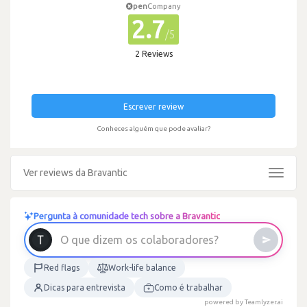
pen
Company
2.7
/5
2 Reviews
Escrever review
Conheces alguém que pode avaliar?
Ver reviews da Bravantic
Toggle
navigat
Pergunta à comunidade tech sobre a Bravantic
?
s
e
r
o
d
a
r
o
b
a
l
o
O
q
u
e
d
i
z
e
m
o
s
c
Red flags
Work-life balance
Dicas para entrevista
Como é trabalhar
powered by Teamlyzer.ai