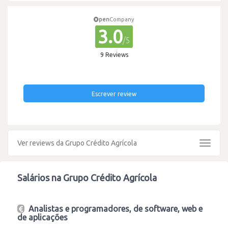
pen
Company
3.0
/5
9 Reviews
Escrever review
Ver reviews da Grupo Crédito Agrícola
Toggle
navigat
Salários na Grupo Crédito Agrícola
Analistas e programadores, de software, web e
de aplicações