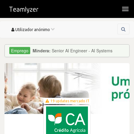
Togg
navi
Toggle
Utilizador anónimo
navigation
Mindera:
Senior AI Engineer - AI Systems
19 updates mercado IT