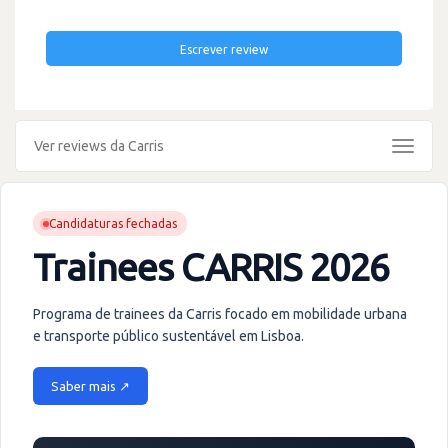
Escrever review
Ver reviews da Carris
Toggle
navigat
Candidaturas fechadas
Trainees CARRIS 2026
Programa de trainees da Carris focado em mobilidade urbana
e transporte público sustentável em Lisboa.
Saber mais ↗