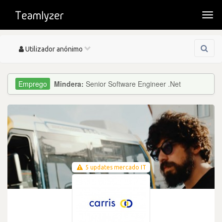
Togg
navi
Toggle
Utilizador anónimo
navigation
Mindera:
Senior Software Engineer .Net
5 updates mercado IT