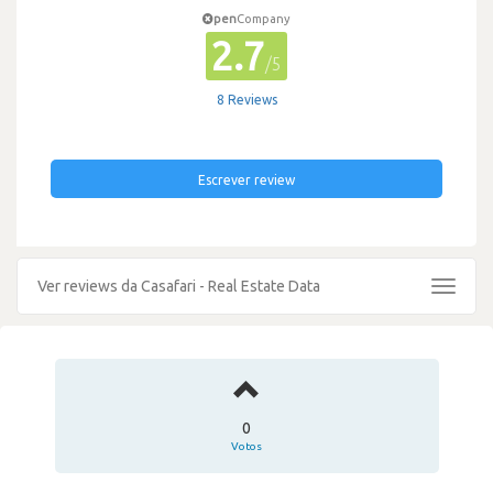
pen
Company
2.7
/5
8 Reviews
Escrever review
Ver reviews da Casafari - Real Estate Data
Toggle
navigat
0
Votos