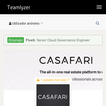
Togg
navi
Toggle
Utilizador anónimo
navigation
Five9:
Senior Cloud Governance Engineer
3 updates mercado IT