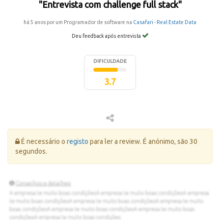
"Entrevista com challenge full stack"
há 5 anos por um Programador de software na
Casafari - Real Estate Data
Deu feedback após entrevista
DIFICULDADE
3.7
Erro:
É necessário o
registo
para ler a review. É anónimo, são 30
segundos.