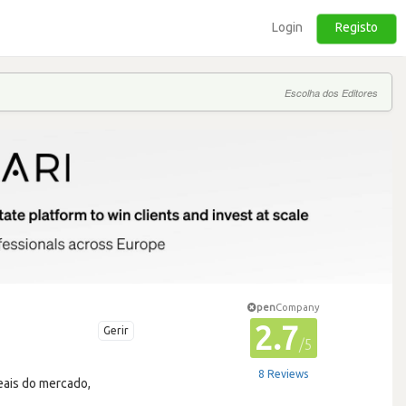
Login
Registo
Escolha dos Editores
pen
Company
2.7
Gerir
/5
8 Reviews
reais do mercado,