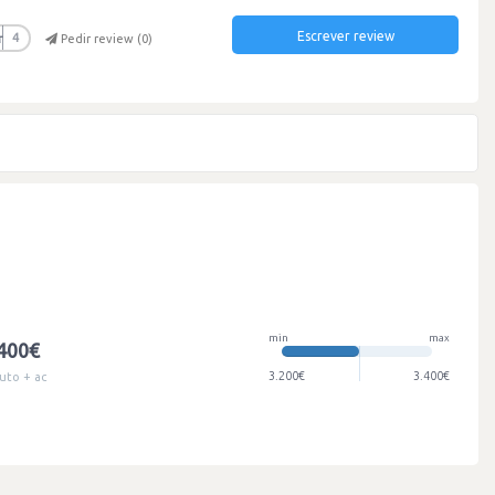
Escrever review
r
4
Pedir review (
0
)
min
max
.400€
3.200€
3.400€
uto + ac