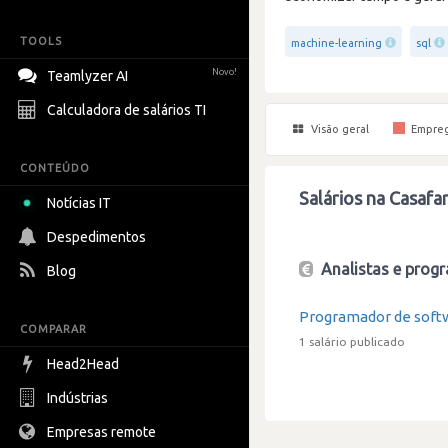
TOOLS
machine-learning
sql
Novo!
Teamlyzer AI
Calculadora de salários TI
Visão geral
Empre
CONTEÚDO
Salários na Casafar
Notícias IT
Despedimentos
Analistas e progr
Blog
Programador de soft
COMPARAR
1 salário publicado
Head2Head
Indústrias
Empresas remote