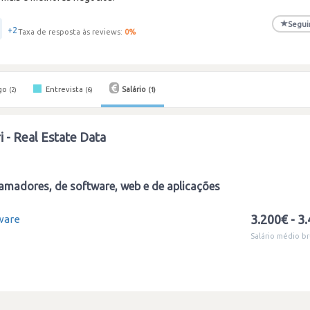
★
Segui
+2
Taxa de resposta às reviews:
0
%
go
Entrevista
Salário
(2)
(6)
(1)
i - Real Estate Data
amadores, de software, web e de aplicações
3.200€ - 3
ware
Salário médio br