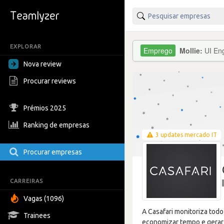
EXPLORAR
Mollie:
UI Eng
Nova review
Procurar reviews
Prémios 2025
Ranking de empresas
3 updates mercado IT
Procurar empresas
CARREIRAS
Vagas (1096)
A Casafari monitoriza todo
Trainees
economizar tempo e gerar