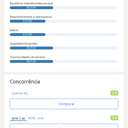
Equilíbrio trabalho/vida pessoal
40/100
Reconhecimento e recompensa
33/100
Salário
33/100
Qualidade de gestão
40/100
Oportunidades de carreira
40/100
Concorrência
2.9
Code for All_
Comparar
2.6
ISCTE – Inst...