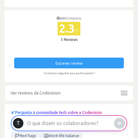
pen
Company
2.3
/5
3 Reviews
Escrever review
Conheces alguém que pode avaliar?
Ver reviews da Codevision
Toggle
navigat
Pergunta à comunidade tech sobre a Codevision
O
q
u
e
d
i
z
e
m
o
s
c
o
l
a
b
o
r
a
d
o
r
e
s
?
Red flags
Work-life balance