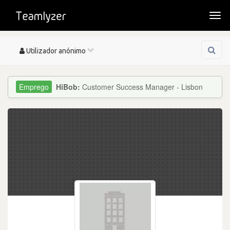
Togg
navi
Toggle
Utilizador anónimo
navigation
HiBob:
Customer Success Manager - Lisbon