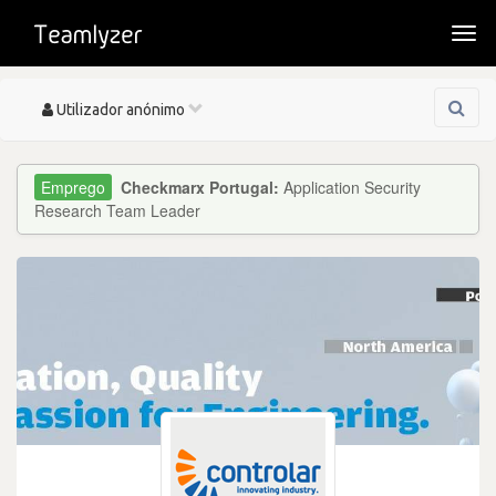
Togg
navi
Toggle
Utilizador anónimo
navigation
Checkmarx Portugal:
Application Security
Research Team Leader