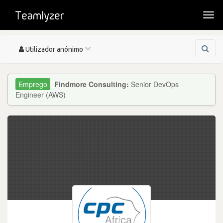
Togg
navi
Toggle
Utilizador anónimo
navigation
Findmore Consulting:
Senior DevOps
Engineer (AWS)