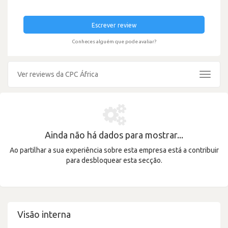
Escrever review
Conheces alguém que pode avaliar?
Ver reviews da CPC África
Toggle
navigat
Ainda não há dados para mostrar...
Ao partilhar a sua experiência sobre esta empresa está a contribuir
para desbloquear esta secção.
Visão interna