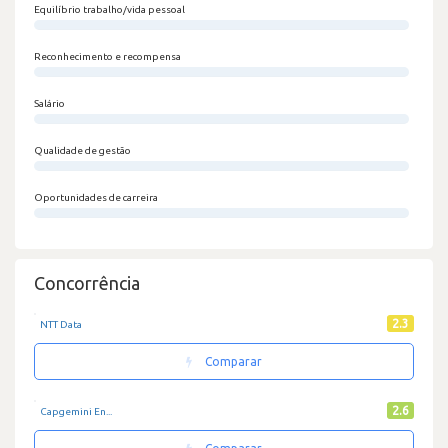
Equilíbrio trabalho/vida pessoal
0/100
Reconhecimento e recompensa
0/100
Salário
0/100
Qualidade de gestão
0/100
Oportunidades de carreira
0/100
Concorrência
2.3
NTT Data
Comparar
2.6
Capgemini En...