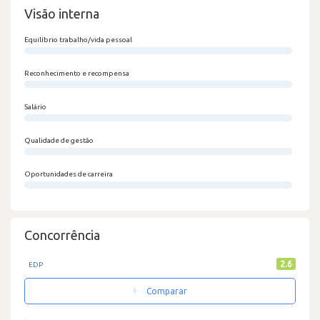
Visão interna
Equilíbrio trabalho/vida pessoal
0/100
Reconhecimento e recompensa
0/100
Salário
0/100
Qualidade de gestão
0/100
Oportunidades de carreira
0/100
Concorrência
2.6
EDP
Comparar