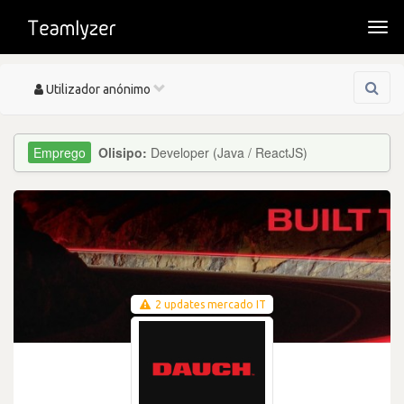
Togg
navi
Toggle
Utilizador anónimo
navigation
Olisipo:
Developer (Java / ReactJS)
2 updates mercado IT