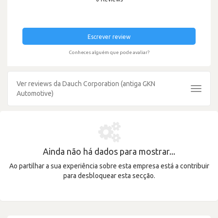
Escrever review
Conheces alguém que pode avaliar?
Ver reviews da Dauch Corporation (antiga GKN
Toggle
Automotive)
navigat
Ainda não há dados para mostrar...
Ao partilhar a sua experiência sobre esta empresa está a contribuir
para desbloquear esta secção.