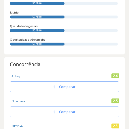
50/100
Salário
50/100
Qualidade de gestão
50/100
Oportunidades de carreira
50/100
Concorrência
2.6
Aubay
Comparar
2.5
Novabase
Comparar
2.3
NTT Data