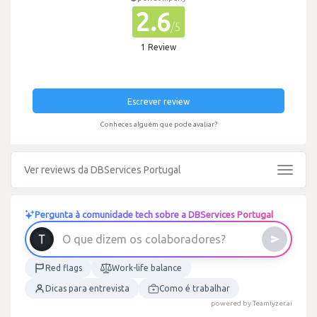
2.6
/5
1 Review
Escrever review
Conheces alguém que pode avaliar?
Ver reviews da DBServices Portugal
Toggle
navigat
Pergunta à comunidade tech sobre a DBServices Portugal
O
q
u
e
d
i
z
e
m
o
s
c
o
l
a
b
o
r
a
d
o
r
e
s
?
Red flags
Work-life balance
Dicas para entrevista
Como é trabalhar
powered by Teamlyzer.ai