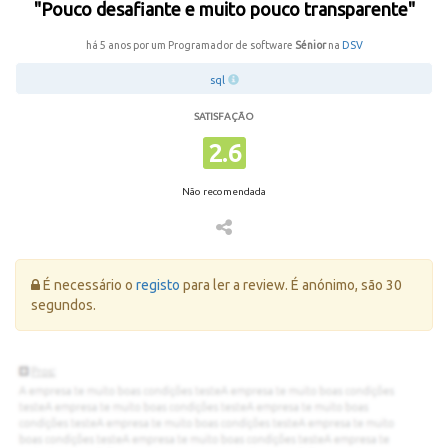
"Pouco desafiante e muito pouco transparente"
há 5 anos por um Programador de software
Sénior
na
DSV
sql
SATISFAÇÃO
2.6
Não recomendada
Erro:
É necessário o
registo
para ler a review. É anónimo, são 30
segundos.