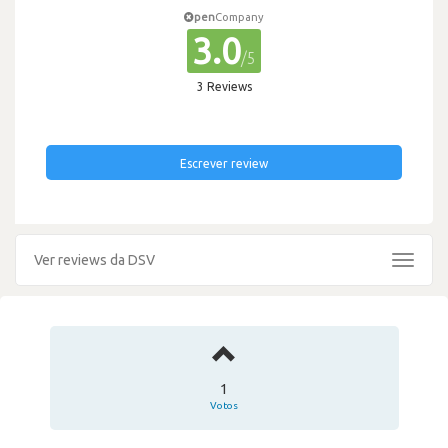
pen
Company
3.0
/5
3 Reviews
Escrever review
Ver reviews da DSV
Toggle
navigat
1
Votos