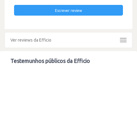
Escrever review
Ver reviews da Efficio
Toggle
navigat
Testemunhos públicos da Efficio