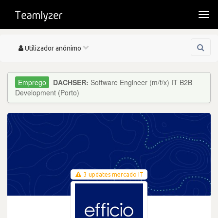
Togg
navi
Toggle
Utilizador anónimo
navigation
DACHSER:
Software Engineer (m/f/x) IT B2B
Development (Porto)
3 updates mercado IT