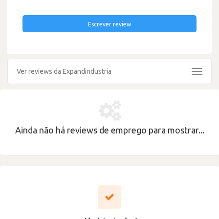
Escrever review
Ver reviews da Expandindustria
Toggle
navigat
Ainda não há reviews de emprego para mostrar...