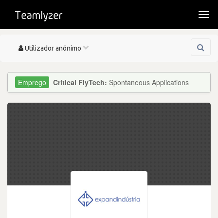
Togg
navi
Toggle
Utilizador anónimo
navigation
Critical FlyTech:
Spontaneous Applications