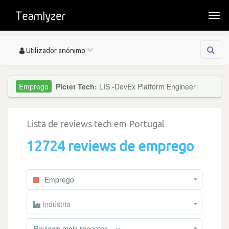
Togg
navi
Toggle
Utilizador anónimo
navigation
Pictet Tech:
LIS -DevEx Platform Engineer
Lista de reviews tech em Portugal
12724 reviews de emprego
Emprego
Indústria
×
Reviews mais recentes