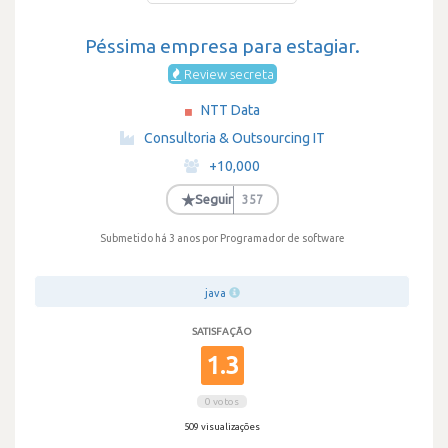
Péssima empresa para estagiar.
Review secreta
NTT Data
·
Consultoria & Outsourcing IT
·
+10,000
·
★
Seguir
357
Submetido há 3 anos
por Programador de software
java
SATISFAÇÃO
1.3
0 votos
509 visualizações