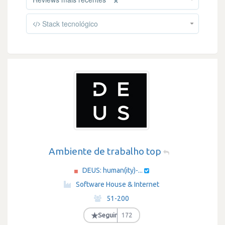
Stack tecnológico
Ambiente de trabalho top
DEUS: human(ity)-...
·
Software House & Internet
·
51-200
·
★
Seguir
172