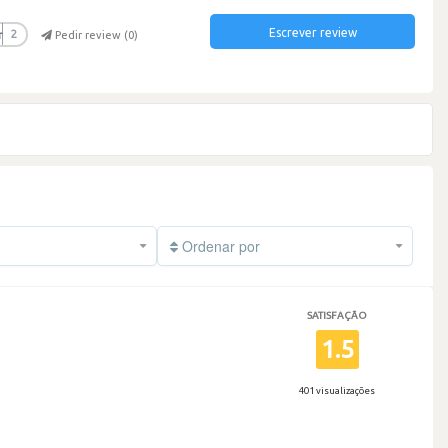
Escrever review
r
2
Pedir review (
0
)
Ordenar por
SATISFAÇÃO
1.5
401 visualizações