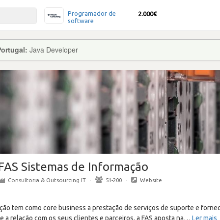
Programador de
2.000€
software
Portugal:
Java Developer
FAS Sistemas de Informação
Consultoria & Outsourcing IT
·
51-200
·
Website
ção tem como core business a prestação de serviços de suporte e forne
 a relação com os seus clientes e parceiros, a FAS aposta na
…
Ler mais