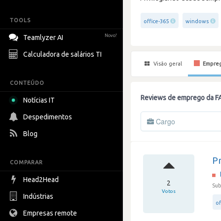
TOOLS
office-365
windows
Novo!
Teamlyzer AI
Calculadora de salários TI
Visão geral
Empre
CONTEÚDO
Reviews de emprego da F
Notícias IT
Despedimentos
Cargo
Blog
Pr
COMPARAR
Head2Head
2
Sub
Votos
Indústrias
of
Empresas remote