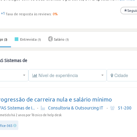
★
Segui
+1
Taxa de resposta às reviews:
0
%
go
Entrevista
Salário
(3)
(1)
(1)
AS Sistemas de
Nível de experiência
Cidade
ogressão de carreira nula e salário mínimo
FAS Sistemas de I...
·
Consultoria & Outsourcing IT
·
51-200
metido há 2 anos
por Técnico de help desk
fice-365