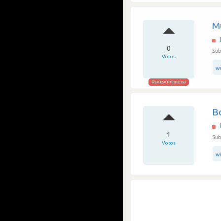
M
0
Sub
Votos
w
Review imprecisa
Bo
1
Sub
Votos
w