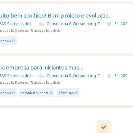
uito bem acolhido! Bom projeto e evolução.
FAS Sistemas de I...
·
Consultoria & Outsourcing IT
·
51-200
metido há 3 anos
por Técnico de help desk
indows
a empresa para iniciantes mas...
FAS Sistemas de I...
·
Consultoria & Outsourcing IT
·
51-200
metido há 5 anos
por Técnico de help desk
indows
technical-support
office-365