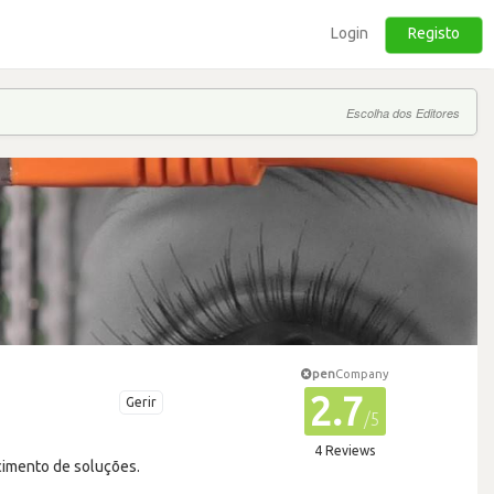
Login
Registo
Escolha dos Editores
pen
Company
2.7
Gerir
/5
4 Reviews
cimento de soluções.