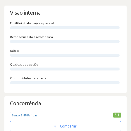
Visão interna
Equilíbrio trabalho/vida pessoal
0/100
Reconhecimento e recompensa
0/100
Salário
0/100
Qualidade de gestão
0/100
Oportunidades de carreira
0/100
Concorrência
3.1
Banco BNP Paribas
Comparar