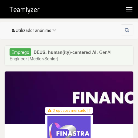
Togg
navi
Toggle
Utilizador anónimo
navigation
DEUS: human(ity)-centered AI:
GenAI
Engineer [Medior/Senior]
3 updates mercado IT