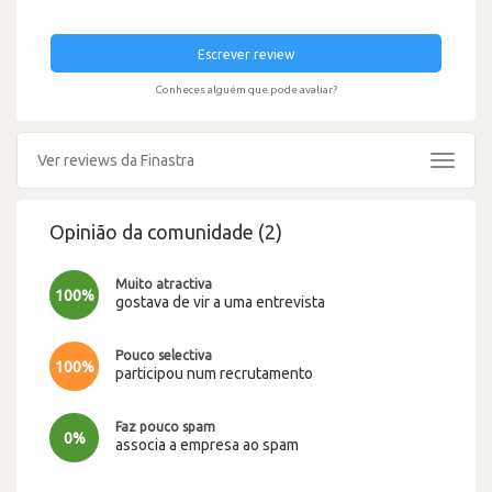
Escrever review
Conheces alguém que pode avaliar?
Ver reviews da Finastra
Toggle
navigat
Opinião da comunidade (2)
Muito atractiva
100%
gostava de vir a uma entrevista
Pouco selectiva
100%
participou num recrutamento
Faz pouco spam
0%
associa a empresa ao spam