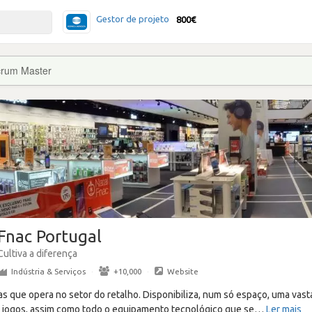
Gestor de projeto
800€
rum Master
Fnac Portugal
Cultiva a diferença
Indústria & Serviços
·
+10,000
·
Website
as que opera no setor do retalho. Disponibiliza, num só espaço, uma vasta
a, jogos, assim como todo o equipamento tecnológico que se
…
Ler mais