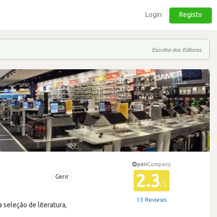
Login
Registo
Escolha dos Editores
pen
Company
2.3
Gerir
/5
13 Reviews
 seleção de literatura,