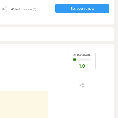
Escrever review
16
Pedir review (
0
)
DIFICULDADE
1.0