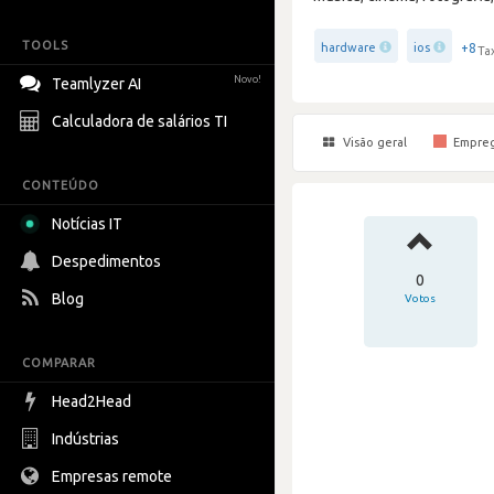
TOOLS
+8
hardware
ios
Ta
Novo!
Teamlyzer AI
Calculadora de salários TI
Visão geral
Empre
CONTEÚDO
Notícias IT
Despedimentos
0
Blog
Votos
COMPARAR
Head2Head
Indústrias
Empresas remote