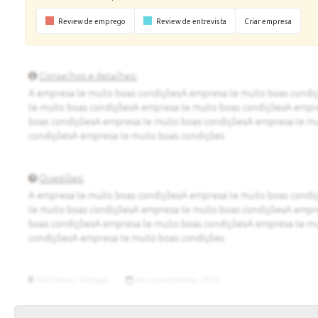
Review de emprego
Review de entrevista
Criar empresa