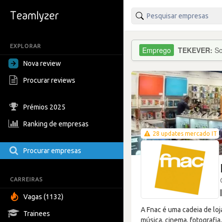
EXPLORAR
TEKEVER:
Sc
Nova review
Procurar reviews
Prémios 2025
Ranking de empresas
28 updates mercado IT
Procurar empresas
CARREIRAS
Vagas (1132)
A Fnac é uma cadeia de loj
Trainees
música, cinema, fotografi