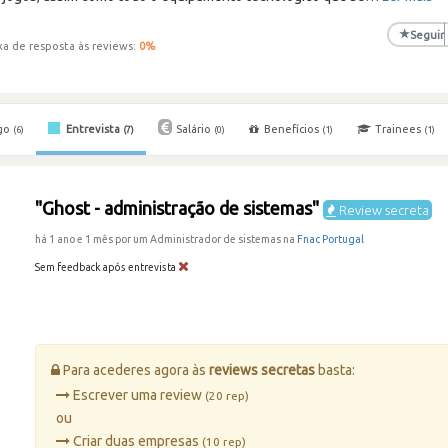
★
Seguir
xa de resposta às reviews:
0
%
go
Entrevista
Salário
Benefícios
Trainees
(6)
(7)
(0)
(1)
(1)
"Ghost - administração de sistemas"
Review secreta
há 1 ano e 1 mês por um Administrador de sistemas na
Fnac Portugal
Sem feedback após entrevista
Para acederes agora às
reviews secretas
basta:
Escrever uma review
(20 rep)
ou
Criar duas empresas
(10 rep)