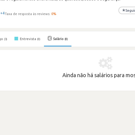
★
Segui
+4
Taxa de resposta às reviews:
0
%
go
Entrevista
Salário
(3)
(0)
(0)
Ainda não há salários para most