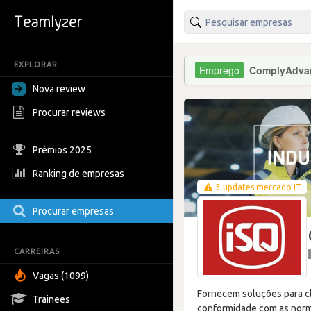
EXPLORAR
ComplyAdva
Nova review
Procurar reviews
Prémios 2025
Ranking de empresas
3 updates mercado IT
Procurar empresas
CARREIRAS
Vagas (1099)
Fornecem soluções para cl
Trainees
conformidade com as norma