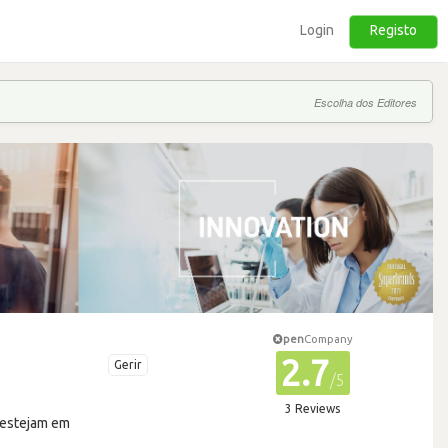
Login
Registo
Escolha dos Editores
pen
Company
2.7
Gerir
/5
3 Reviews
 estejam em