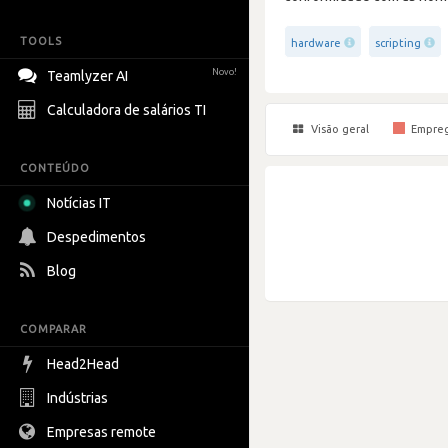
TOOLS
hardware
scripting
Novo!
Teamlyzer AI
Calculadora de salários TI
Visão geral
Empre
CONTEÚDO
Notícias IT
Despedimentos
Blog
COMPARAR
Head2Head
Indústrias
Empresas remote