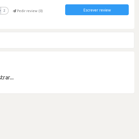
Escrever review
r
2
Pedir review (
0
)
rar...