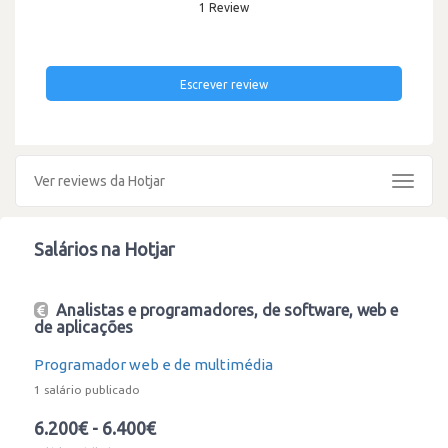
1 Review
Escrever review
Ver reviews da Hotjar
Toggle
navigat
Salários na Hotjar
Analistas e programadores, de software, web e
de aplicações
Programador web e de multimédia
1 salário publicado
6.200€ - 6.400€