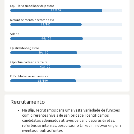
Equilíbrio trabalho/vida pessoal
81/100
Reconhecimento e recompensa
63/100
Salário
64/100
Qualidade de gestão
59/100
Oportunidades de carreira
62/100
Dificuldade das entrevistas
58/100
Recrutamento
Na Blip, recrutamos para uma vasta variedade de funções
com diferentes níveis de senioridade. Identificamos
candidatos adequados através de candidaturas diretas,
referências internas, pesquisas no LinkedIn, networking em
eventos e outras fontes.