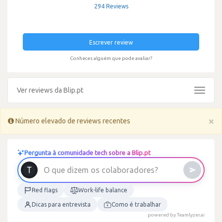
294 Reviews
Escrever review
Conheces alguém que pode avaliar?
Ver reviews da Blip.pt
Toggle
navigat
×
Número elevado de reviews recentes
Pergunta à comunidade tech sobre a Blip.pt
O
q
u
e
d
i
z
e
m
o
s
c
o
l
a
b
o
r
a
d
o
r
e
s
?
Red flags
Work-life balance
Dicas para entrevista
Como é trabalhar
powered by Teamlyzer.ai