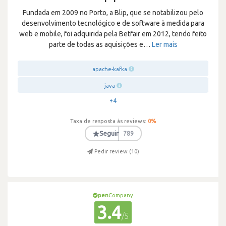
Fundada em 2009 no Porto, a Blip, que se notabilizou pelo
desenvolvimento tecnológico e de software à medida para
web e mobile, foi adquirida pela Betfair em 2012, tendo feito
parte de todas as aquisições e
…
Ler mais
apache-kafka
java
+4
Taxa de resposta às reviews:
0
%
★
Seguir
789
Pedir review (
10
)
pen
Company
3.4
/5