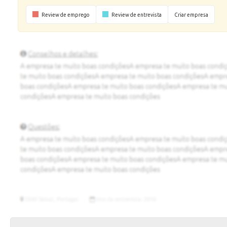
Review de emprego
Review de entrevista
Criar empresa