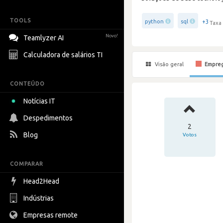
TOOLS
+3
python
sql
Taxa 
Novo!
Teamlyzer AI
Calculadora de salários TI
Visão geral
Empre
CONTEÚDO
Notícias IT
Despedimentos
2
Blog
Votos
COMPARAR
Head2Head
Indústrias
Empresas remote