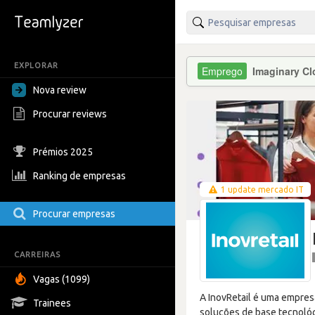
EXPLORAR
Imaginary C
Nova review
Procurar reviews
Prémios 2025
Ranking de empresas
1 update mercado IT
Procurar empresas
CARREIRAS
Vagas (1099)
A InovRetail é uma empres
Trainees
soluções de base tecnoló