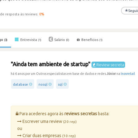
★
Segui
de resposta às reviews:
0
%
go
Entrevista
Salário
Benefícios
(3)
(1)
(0)
(1)
"Ainda tem ambiente de startup"
Review secreta
há 6 anos por um Outros especialistas em base de dados e redes
Júnior
na
Inovretail
database
nosql
sql
Para acederes agora às
reviews secretas
basta:
Escrever uma review
(20 rep)
ou
Criar duas empresas
(10 rep)