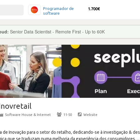
Programador de
1.700€
software
loud:
Senior Data Scientist - Remote First - Up to 60K
Inovretail
Software House & Internet
·
11-50
·
Website
a de Inovação para o setor do retalho, dedicando-se à investigação & d
gica que se traduzam numa melhoria da experiência dos consumidores