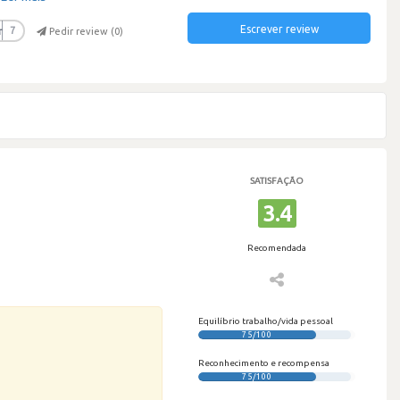
Escrever review
r
7
Pedir review (
0
)
SATISFAÇÃO
3.4
Recomendada
Equilíbrio trabalho/vida pessoal
75/100
Reconhecimento e recompensa
75/100