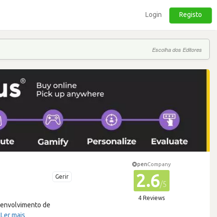
Login
Registo
Escolha dos Editores
pen
Company
2.6
Gerir
/5
4 Reviews
esenvolvimento de
…
Ler mais