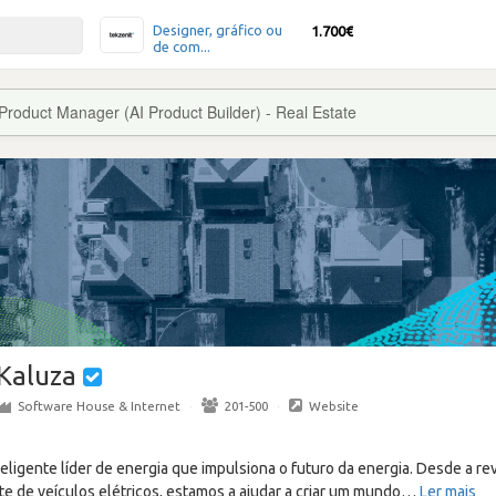
Designer, gráfico ou
1.700€
de com...
Product Manager (AI Product Builder) - Real Estate
Kaluza
Software House & Internet
·
201-500
·
Website
teligente líder de energia que impulsiona o futuro da energia. Desde a r
e de veículos elétricos, estamos a ajudar a criar um mundo
…
Ler mais