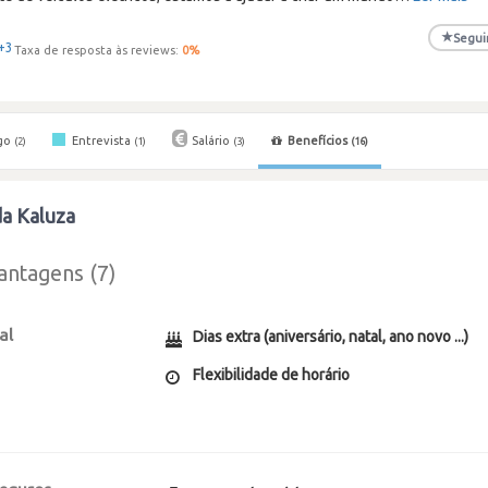
★
Segui
+3
Taxa de resposta às reviews:
0
%
go
Entrevista
Salário
Benefícios
(2)
(1)
(3)
(16)
da Kaluza
antagens (7)
al
Dias extra (aniversário, natal, ano novo ...)
Flexibilidade de horário