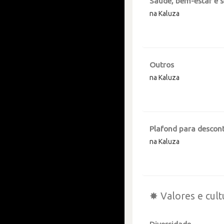
Saúde, bem-estar e 
na Kaluza
Outros
na Kaluza
Plafond para descont
na Kaluza
✸ Valores e cult