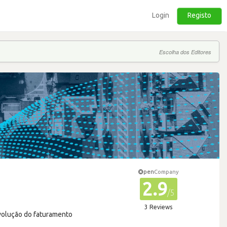
Login
Registo
Escolha dos Editores
pen
Company
2.9
/5
3 Reviews
evolução do faturamento