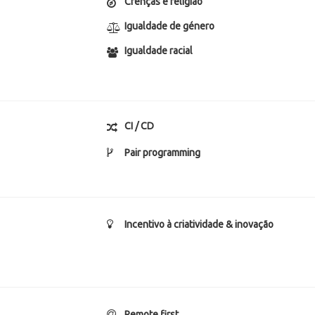
Crenças e religião
Igualdade de género
Igualdade racial
CI / CD
Pair programming
Incentivo à criatividade & inovação
Remote first