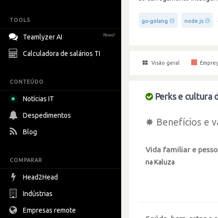
TOOLS
go-golang
node.js
Novo!
Teamlyzer AI
Calculadora de salários TI
Visão geral
Empre
CONTEÚDO
Perks e cultura 
Notícias IT
Despedimentos
✸ Benefícios e v
Blog
Vida familiar e pesso
COMPARAR
na Kaluza
Head2Head
Indústrias
Empresas remote