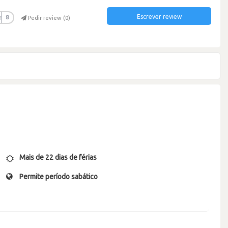
Escrever review
r
8
Pedir review (
0
)
Mais de 22 dias de férias
Permite período sabático