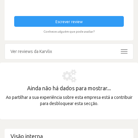
Escrever review
Conheces alguém que pode avaliar?
Ver reviews da Karvlix
Toggle
navigat
Ainda não há dados para mostrar...
Ao partilhar a sua experiência sobre esta empresa está a contribuir
para desbloquear esta secção.
Visão interna