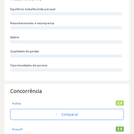
Equilíbrio trabalho/vida pessoal
0/100
Reconhecimento e recompensa
0/100
Salário
0/100
Qualidade de gestão
0/100
Oportunidades de carreira
0/100
Concorrência
2.6
Aubay
Comparar
3.0
PrimeIT