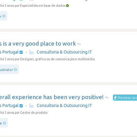
há 2 anos
por Especialista em base de dados
w
 is a very good place to work
s Portugal
·
Consultoria & Outsourcing IT
há 2 anos
por Designer, gráfico ou de comunicação e multimédia
lustrator
rall experience has been very positive!
Review se
s Portugal
·
Consultoria & Outsourcing IT
há 3 anos
por Gestor de produto
ce