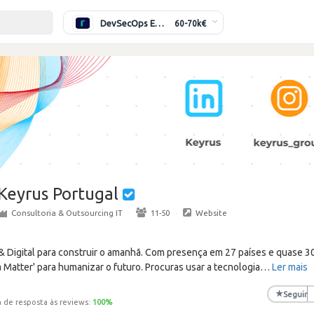
DevSecOps Engineer
60-70k€
Keyrus Portugal
Consultoria & Outsourcing IT
·
11-50
·
Website
& Digital para construir o amanhã. Com presença em 27 países e quase 30
Matter' para humanizar o futuro. Procuras usar a tecnologia
…
Ler mais
★
Seguir
 de resposta às reviews:
100
%