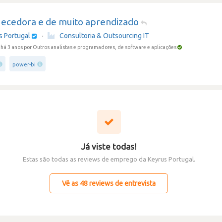
uecedora e de muito aprendizado
s Portugal
·
Consultoria & Outsourcing IT
há 3 anos
por Outros analistas e programadores, de software e aplicações
power-bi
Já viste todas!
Estas são todas as reviews de emprego da Keyrus Portugal.
Vê as 48 reviews de entrevista