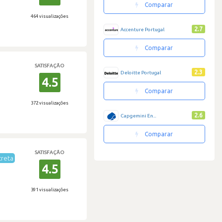
Comparar
464 visualizações
2.7
Accenture Portugal
Comparar
SATISFAÇÃO
2.3
Deloitte Portugal
4.5
Comparar
372 visualizações
2.6
Capgemini En...
Comparar
SATISFAÇÃO
creta
4.5
391 visualizações