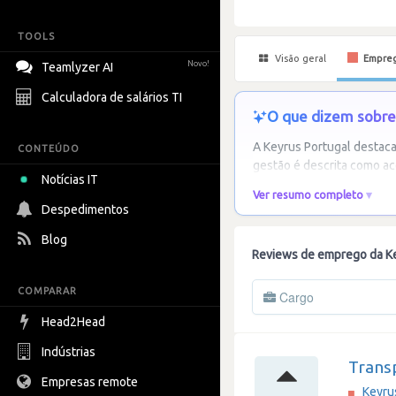
TOOLS
Visão geral
Empre
Novo!
Teamlyzer AI
Calculadora de salários TI
O que dizem sobre 
A Keyrus Portugal destaca
CONTEÚDO
gestão é descrita como ac
Notícias IT
Ver resumo completo
Despedimentos
Blog
Reviews de emprego da Ke
COMPARAR
Cargo
Head2Head
Indústrias
Trans
Empresas remote
Keyru