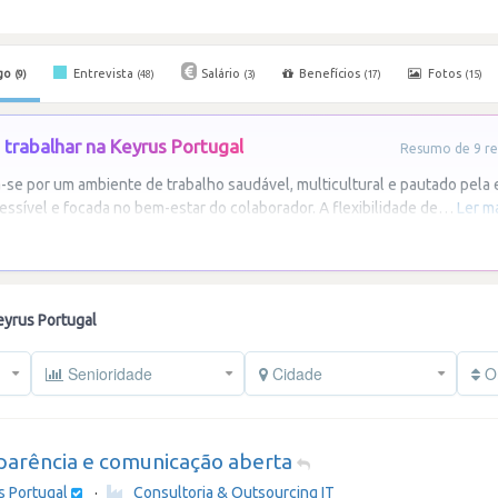
go
Entrevista
Salário
Benefícios
Fotos
(9)
(48)
(3)
(17)
(15)
trabalhar na Keyrus Portugal
Resumo de 9 re
-se por um ambiente de trabalho saudável, multicultural e pautado pela 
essível e focada no bem-estar do colaborador. A flexibilidade de
…
Ler m
yrus Portugal
Senioridade
Cidade
Or
parência e comunicação aberta
s Portugal
·
Consultoria & Outsourcing IT