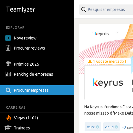
EXPLORAR
Nova review
Procurar reviews
1 update mercado IT
Prémios 2025
Ranking de empresas
Procurar empresas
Na Keyrus, fundimos Data 
CARREIRAS
nossa missão é 'Make Data 
Vagas (1101)
+3
azure
cloud
Trainees
Taxa