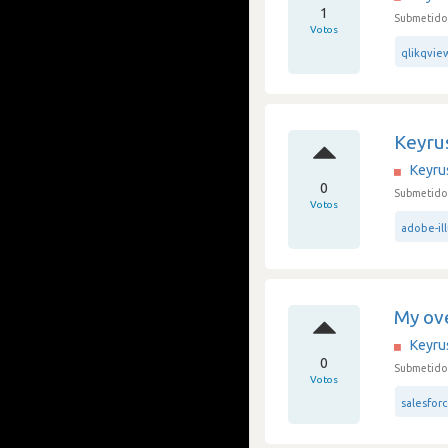
1
Submetido 
Votos
qlikqvie
Keyrus
Keyru
0
Submetido 
Votos
adobe-il
My ove
Keyru
0
Submetido 
Votos
salesfor