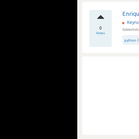
Enriq
Keyru
0
Submetido 
Votos
python