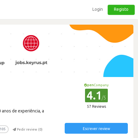
Login
Registo
pen
Company
4.1
/5
57 Reviews
 anos de experiência, a
Escrever review
105
Pedir review (
0
)