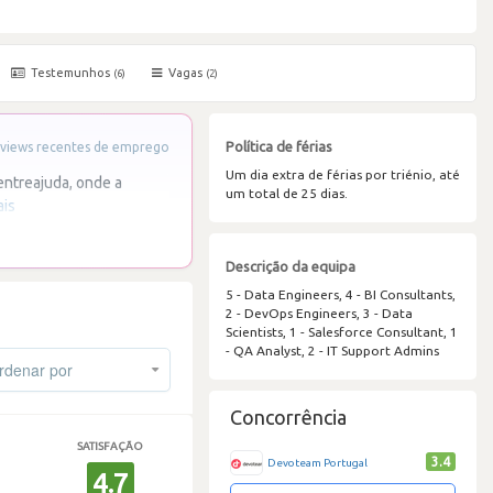
Testemunhos
Vagas
(6)
(2)
Política de férias
views recentes de emprego
Um dia extra de férias por triénio, até
entreajuda, onde a
um total de 25 dias.
ais
Descrição da equipa
5 - Data Engineers, 4 - BI Consultants,
2 - DevOps Engineers, 3 - Data
Scientists, 1 - Salesforce Consultant, 1
- QA Analyst, 2 - IT Support Admins
denar por
Concorrência
SATISFAÇÃO
3.4
Devoteam Portugal
4.7