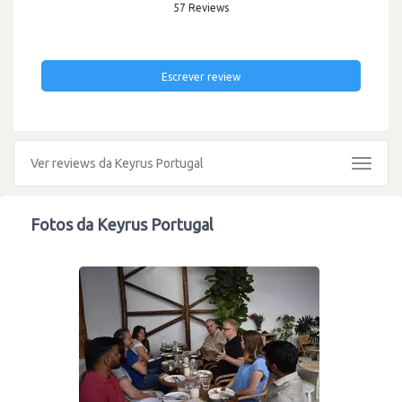
57 Reviews
Escrever review
Ver reviews da Keyrus Portugal
Toggle
navigat
Fotos da Keyrus Portugal