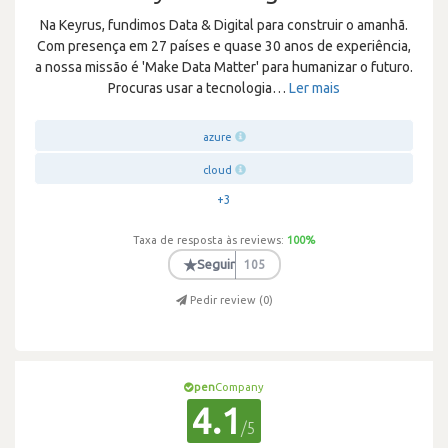
Na Keyrus, fundimos Data & Digital para construir o amanhã.
Com presença em 27 países e quase 30 anos de experiência,
a nossa missão é 'Make Data Matter' para humanizar o futuro.
Procuras usar a tecnologia
…
Ler mais
azure
cloud
+3
Taxa de resposta às reviews:
100
%
★
Seguir
105
Pedir review (
0
)
pen
Company
4.1
/5