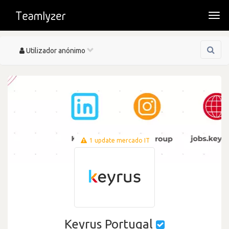
Togg
navi
Toggle
Utilizador anónimo
navigation
1 update mercado IT
Keyrus Portugal