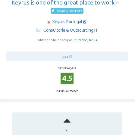
Keyrus is one of the great place to work
Review secreta
Keyrus Portugal
·
Consultoria & Outsourcing IT
Submetido há 2 anos por
utilizador_36534
java
SATISFAÇÃO
4.5
551 visualizações
1