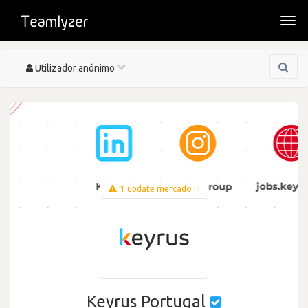
Togg
navi
Toggle
Utilizador anónimo
navigation
1 update mercado IT
Keyrus Portugal