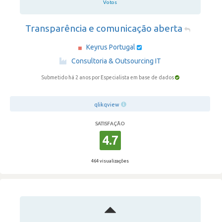
Votos
Transparência e comunicação aberta
Keyrus Portugal
·
Consultoria & Outsourcing IT
Submetido há 2 anos
por Especialista em base de dados
qlikqview
SATISFAÇÃO
4.7
464 visualizações