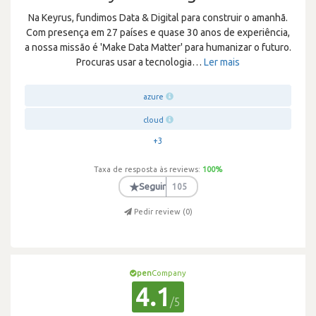
Na Keyrus, fundimos Data & Digital para construir o amanhã.
Com presença em 27 países e quase 30 anos de experiência,
a nossa missão é 'Make Data Matter' para humanizar o futuro.
Procuras usar a tecnologia
…
Ler mais
azure
cloud
+3
Taxa de resposta às reviews:
100
%
★
Seguir
105
Pedir review (
0
)
pen
Company
4.1
/5