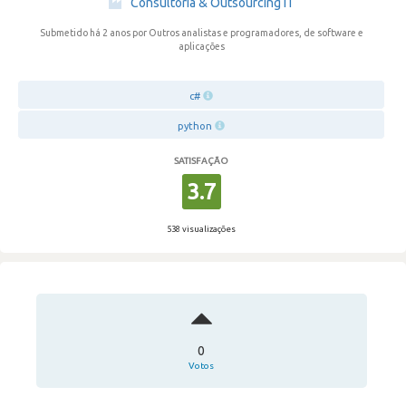
Consultoria & Outsourcing IT
Submetido há 2 anos
por Outros analistas e programadores, de software e
aplicações
c#
python
SATISFAÇÃO
3.7
538 visualizações
0
Votos