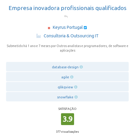
Empresa inovadora profissionais qualificados
Keyrus Portugal
·
Consultoria & Outsourcing IT
Submetido há 1 ano e 7 meses
por Outros analistas e programadores, de software e
aplicações
database-design
agile
qlikqview
snowflake
SATISFAÇÃO
3.9
377 visualizações