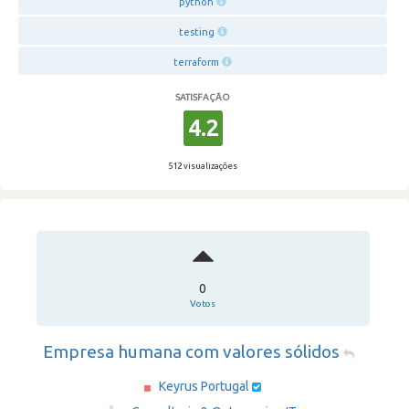
python
testing
terraform
SATISFAÇÃO
4.2
512 visualizações
0
Votos
Empresa humana com valores sólidos
Keyrus Portugal
·