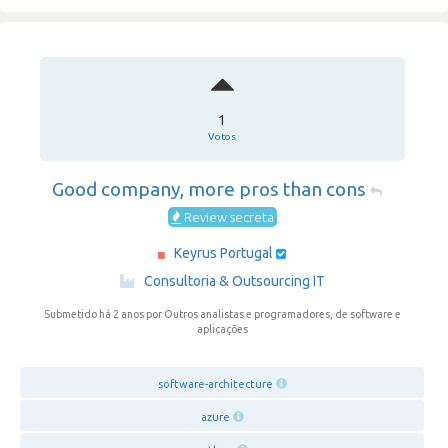
1
Votos
Good company, more pros than cons
Review secreta
Keyrus Portugal
·
Consultoria & Outsourcing IT
Submetido há 2 anos
por Outros analistas e programadores, de software e
aplicações
software-architecture
azure