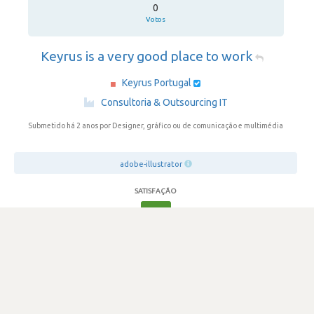
0
Votos
Keyrus is a very good place to work
Keyrus Portugal
·
Consultoria & Outsourcing IT
Submetido há 2 anos
por Designer, gráfico ou de comunicação e multimédia
adobe-illustrator
SATISFAÇÃO
4.5
372 visualizações