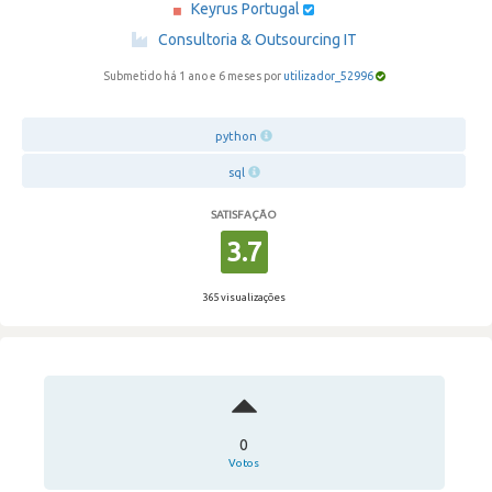
Keyrus Portugal
·
Consultoria & Outsourcing IT
Submetido há 1 ano e 6 meses por
utilizador_52996
python
sql
SATISFAÇÃO
3.7
365 visualizações
0
Votos