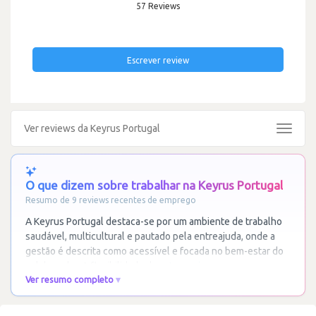
57 Reviews
Escrever review
Ver reviews da Keyrus Portugal
Toggle
navigat
O que dizem sobre trabalhar na Keyrus Portugal
Resumo de 9 reviews recentes de emprego
A Keyrus Portugal destaca-se por um ambiente de trabalho
saudável, multicultural e pautado pela entreajuda, onde a
gestão é descrita como acessível e focada no bem-estar do
colaborador. A flexibilidade de
…
Ler mais
Ver resumo completo