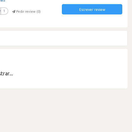
Escrever review
r
1
Pedir review (
0
)
rar...