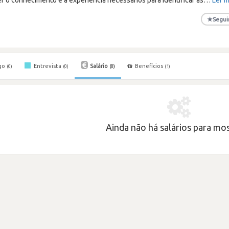
★
Segui
go
Entrevista
Salário
Benefícios
(0)
(0)
(0)
(1)
Ainda não há salários para most