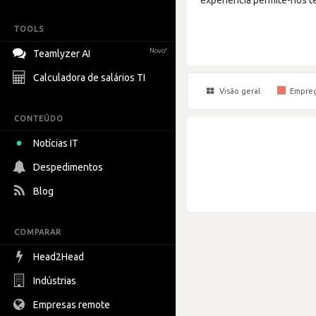
TOOLS
Novo!
Teamlyzer AI
Calculadora de salários TI
Visão geral
Empre
CONTEÚDO
Notícias IT
Despedimentos
Blog
COMPARAR
Head2Head
Indústrias
Empresas remote