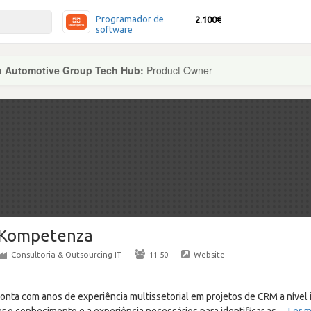
Programador de
2.100€
software
on Automotive Group Tech Hub:
Product Owner
Kompetenza
Consultoria & Outsourcing IT
·
11-50
·
Website
nta com anos de experiência multissetorial em projetos de CRM a nível i
r o conhecimento e a experiência necessários para identificar as
…
Ler m