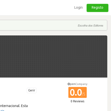
Login
Registo
Escolha dos Editores
pen
Company
0.0
Gerir
/5
0 Reviews
nternacional. Esta
ais