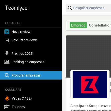
EXPLORAR
Constellati
Nova review
Procurar reviews
Prémios 2025
Ranking de empresas
Procurar empresas
CARREIRAS
Vagas (1132)
A equipa da Kompetenza co
Trainees
experiência permite-nos te