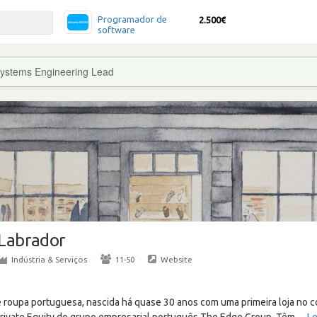
Programador de
2.500€
software
ystems Engineering Lead
Labrador
Indústria & Serviços
·
11-50
·
Website
 roupa portuguesa, nascida há quase 30 anos com uma primeira loja no c
rivate Equity do grupo empresarial português The Edge Group. Têm
…
Le