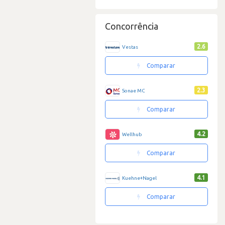
Concorrência
2.6
Vestas
Comparar
2.3
Sonae MC
Comparar
4.2
Wellhub
Comparar
4.1
Kuehne+Nagel
Comparar