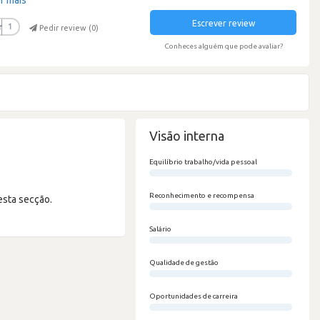
Escrever review
r
1
Pedir review (
0
)
Conheces alguém que pode avaliar?
Visão interna
Equilíbrio trabalho/vida pessoal
0/100
Reconhecimento e recompensa
esta secção.
0/100
Salário
0/100
Qualidade de gestão
0/100
Oportunidades de carreira
0/100