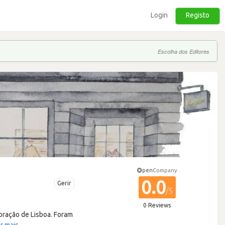
Login
Registo
Escolha dos Editores
pen
Company
0.0
Gerir
/5
0 Reviews
oração de Lisboa. Foram
r mais