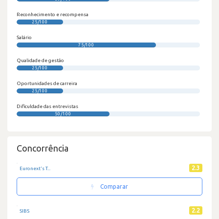
Reconhecimento e recompensa
25/100
Salário
75/100
Qualidade de gestão
25/100
Oportunidades de carreira
25/100
Dificuldade das entrevistas
50/100
Concorrência
2.3
Euronext's T...
Comparar
2.2
SIBS