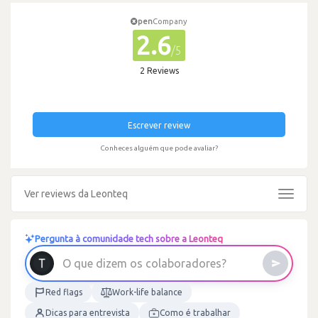
pen
Company
2.6
/5
2 Reviews
Escrever review
Conheces alguém que pode avaliar?
Ver reviews da Leonteq
Toggle
navigat
Pergunta à comunidade tech sobre a Leonteq
O
q
u
e
d
i
z
e
m
o
s
c
o
l
a
b
o
r
a
d
o
r
e
s
?
Red flags
Work-life balance
Dicas para entrevista
Como é trabalhar