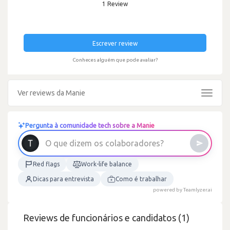
1 Review
Escrever review
Conheces alguém que pode avaliar?
Ver reviews da Manie
Toggle
navigat
Pergunta à comunidade tech sobre a Manie
O
q
u
e
d
i
z
e
m
o
s
c
o
l
a
b
o
r
a
d
o
r
e
s
?
Red flags
Work-life balance
Dicas para entrevista
Como é trabalhar
powered by Teamlyzer.ai
Reviews de funcionários e candidatos (1)