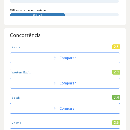
0/100
Dificuldade das entrevistas
50/100
Concorrência
2.3
Prozis
Comparar
2.9
Worten, Equi...
Comparar
3.4
Bosch
Comparar
2.6
Vestas