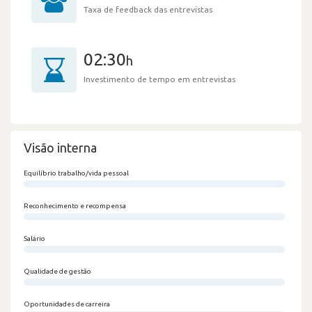
Taxa de feedback das entrevistas
02:30
h
Investimento de tempo em entrevistas
Visão interna
Equilíbrio trabalho/vida pessoal
0/100
Reconhecimento e recompensa
0/100
Salário
0/100
Qualidade de gestão
0/100
Oportunidades de carreira