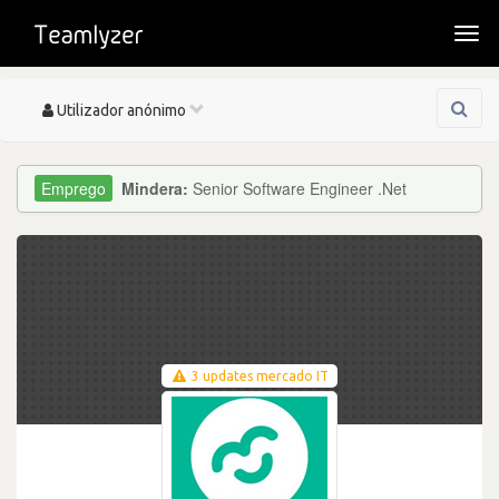
Togg
navi
Toggle
Utilizador anónimo
navigation
Mindera:
Senior Software Engineer .Net
3 updates mercado IT