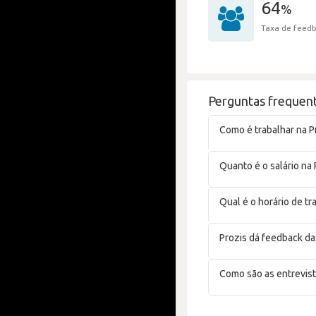
64
%
Taxa de feedb
Perguntas frequent
Como é trabalhar na P
Quanto é o salário na 
Qual é o horário de tr
Prozis dá feedback da
Como são as entrevist