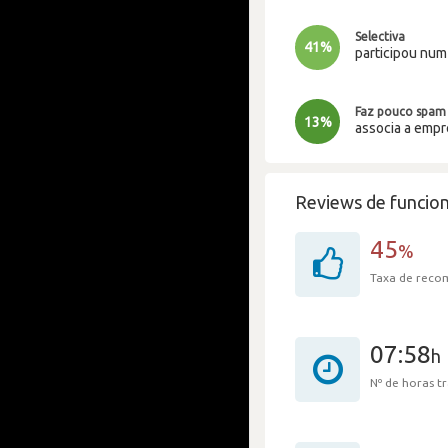
Selectiva
41%
participou nu
Faz pouco spam
13%
associa a emp
Reviews de funcion
45
%
Taxa de rec
07:58
h
Nº de horas 