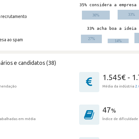
m recrutamento
resa ao spam
ários e candidatos (38)
1.545€ - 1
omendação
Média da indústria
2.
47
%
trabalhadas em média
Índice de dificuldade