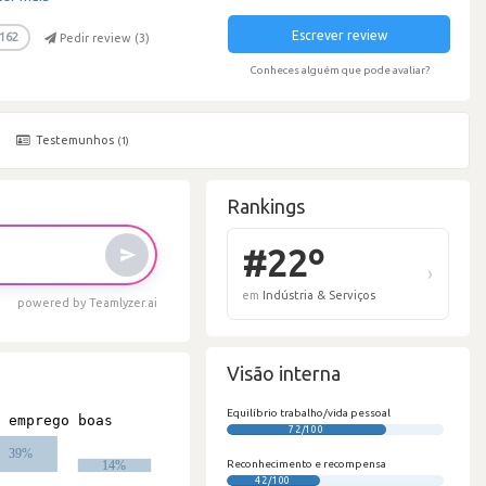
Escrever review
162
Pedir review (
3
)
Conheces alguém que pode avaliar?
Testemunhos
(1)
Rankings
powered by Teamlyzer.ai
Visão interna
#
Equilíbrio trabalho/vida pessoal
72/100
em
I
Reconhecimento e recompensa
42/100