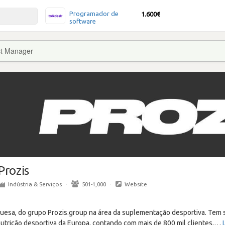
Programador de
1.600€
software
t Manager
Prozis
Indústria & Serviços
·
501-1,000
·
Website
guesa, do grupo Prozis.group na área da suplementação desportiva. Tem
utrição desportiva da Europa, contando com mais de 800 mil clientes,
…