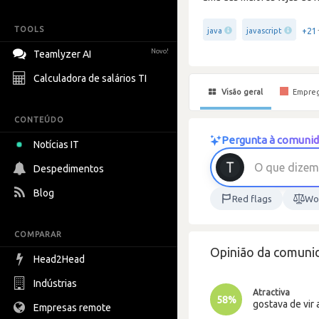
TOOLS
+21
java
javascript
Novo!
Teamlyzer AI
Calculadora de salários TI
Visão geral
Empre
CONTEÚDO
Pergunta à comunid
Notícias IT
O
q
u
e
d
i
z
e
m
Despedimentos
Blog
Red flags
Wor
COMPARAR
Opinião da comuni
Head2Head
Indústrias
Atractiva
58%
gostava de vir 
Empresas remote