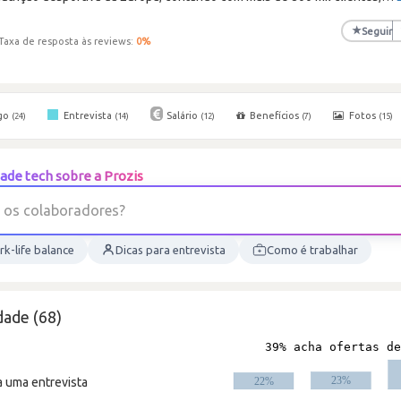
★
Seguir
Taxa de resposta às reviews:
0
%
go
Entrevista
Salário
Benefícios
Fotos
(24)
(14)
(12)
(7)
(15)
ade tech sobre a Prozis
o
s
c
o
l
a
b
o
r
a
d
o
r
e
s
?
k-life balance
Dicas para entrevista
Como é trabalhar
dade (68)
a uma entrevista