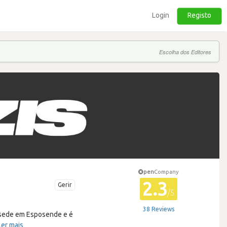
Login
Registo
Escolha dos Editores
pen
Company
2.3
Gerir
/5
38 Reviews
 sede em Esposende e é
Ler mais