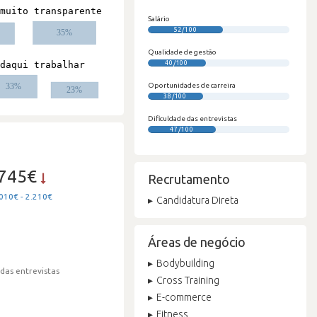
Salário
52/100
Qualidade de gestão
40/100
Oportunidades de carreira
38/100
Dificuldade das entrevistas
47/100
.745€
Recrutamento
010€ - 2.210€
Candidatura Direta
Áreas de negócio
Bodybuilding
 das entrevistas
Cross Training
E-commerce
Fitness