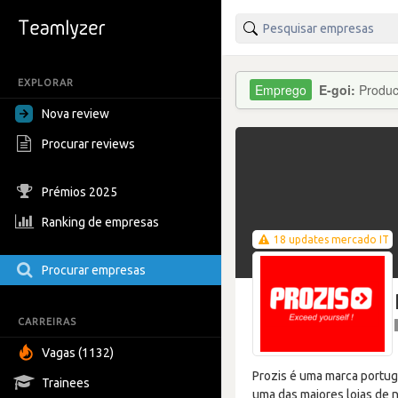
EXPLORAR
E-goi:
Produc
Nova review
Procurar reviews
Prémios 2025
Ranking de empresas
18 updates mercado IT
Procurar empresas
CARREIRAS
Vagas (1132)
Prozis é uma marca portu
Trainees
uma das maiores lojas de n