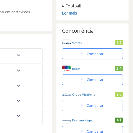
Football
po em entrevistas
Ler mais
Concorrência
2.6
Vestas
Comparar
3.4
Bosch
Comparar
2.5
Grupo Visabeira
Comparar
4.1
Kuehne+Nagel
Comparar