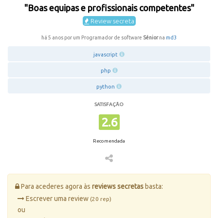
"Boas equipas e profissionais competentes"
Review secreta
há 5 anos por um Programador de software
Sénior
na
md3
javascript
php
python
SATISFAÇÃO
2.6
Recomendada
Para acederes agora às
reviews secretas
basta:
Escrever uma review
(20 rep)
ou