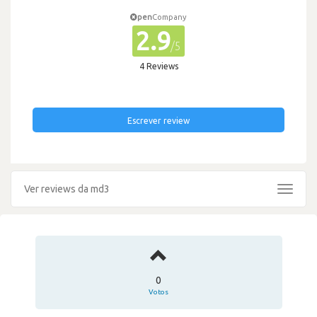
pen
Company
2.9
/5
4 Reviews
Escrever review
Ver reviews da md3
Toggle
navigat
0
Votos