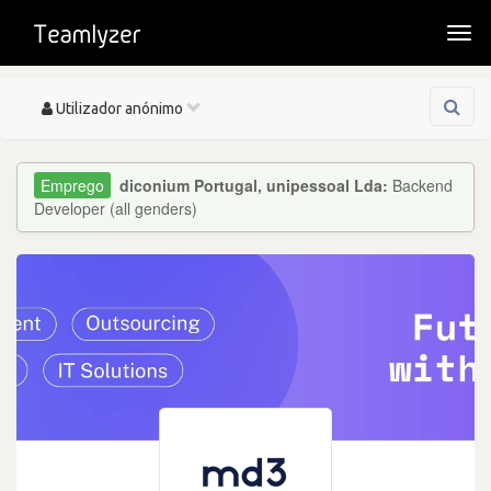
Togg
navi
Toggle
Utilizador anónimo
navigation
diconium Portugal, unipessoal Lda:
Backend
Developer (all genders)