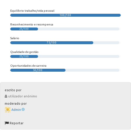
Equilíbrio trabalho/vida pessoal
100/100
Reconhecimento e recompensa
25/100
Salário
75/100
Qualidade de gestão
25/100
Oportunidades de carreira
50/100
escrito por
utilizador anónimo
moderado por
Admin
Reportar