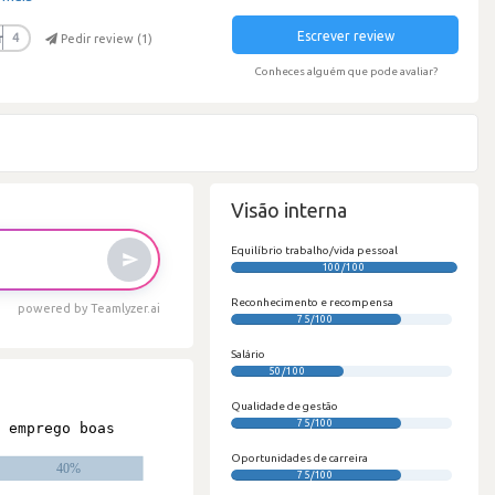
Escrever review
r
4
Pedir review (
1
)
Conheces alguém que pode avaliar?
Visão interna
Equilíbrio trabalho/vida pessoal
100/100
Reconhecimento e recompensa
powered by Teamlyzer.ai
75/100
Salário
50/100
Qualidade de gestão
75/100
Oportunidades de carreira
75/100