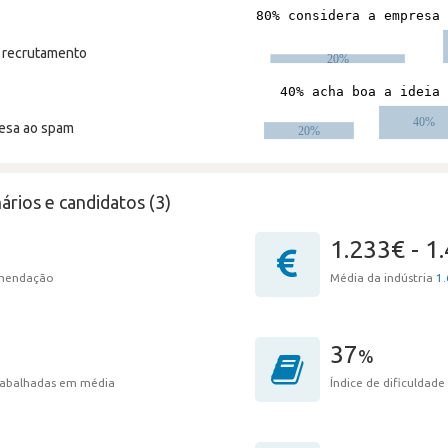
m recrutamento
resa ao spam
ários e candidatos (3)
1.233€ - 1
omendação
Média da indústria
1.
37
%
trabalhadas em média
Índice de dificuldade