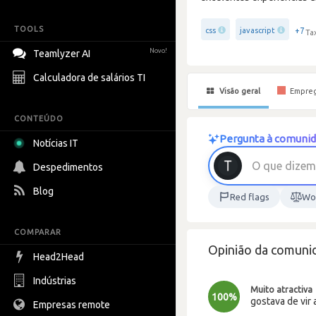
TOOLS
+7
css
javascript
Ta
Novo!
Teamlyzer AI
Calculadora de salários TI
Visão geral
Empre
CONTEÚDO
Pergunta à comunid
Notícias IT
O
q
u
e
d
i
z
e
m
Despedimentos
Blog
Red flags
Wor
COMPARAR
Opinião da comunid
Head2Head
Indústrias
Muito atractiva
100%
gostava de vir 
Empresas remote