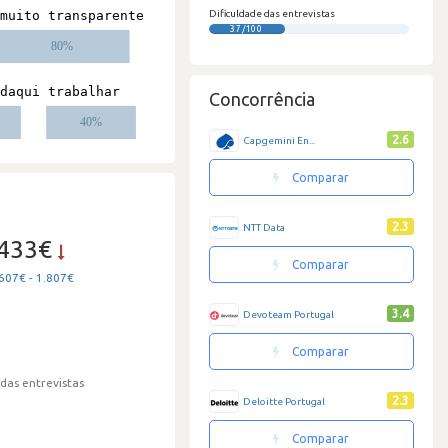
Dificuldade das entrevistas
37/100
Concorrência
2.6
Capgemini En...
Comparar
2.3
NTT Data
.433€
Comparar
607€ - 1.807€
3.4
Devoteam Portugal
Comparar
 das entrevistas
2.3
Deloitte Portugal
Comparar