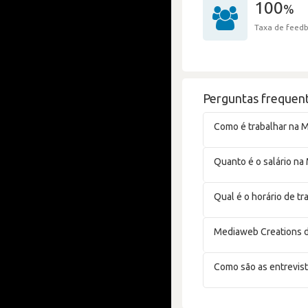
100
%
Taxa de feedb
Perguntas frequen
Como é trabalhar na 
Quanto é o salário n
Qual é o horário de t
Mediaweb Creations d
Como são as entrevis