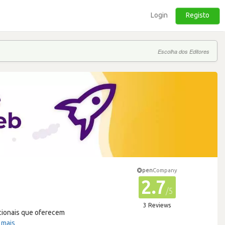
Login
Registo
Escolha dos Editores
pen
Company
2.7
/5
3 Reviews
cionais que oferecem
 mais