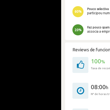
Pouco selectiva
60%
participou nu
Faz pouco spam
20%
associa a emp
Reviews de funcion
100
%
Taxa de rec
08:00
h
Nº de horas 