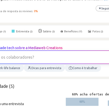
★
Segui
xa de resposta às reviews:
0
%
go
Entrevista
Salário
Benefícios
Fotos
(1)
(2)
(3)
(17)
(2)
ade tech sobre a Mediaweb Creations
o
s
c
o
l
a
b
o
r
a
d
o
r
e
s
?
k-life balance
Dicas para entrevista
Como é trabalhar
ade (5)
a uma entrevista