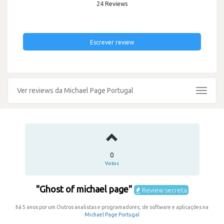
24 Reviews
Escrever review
Ver reviews da Michael Page Portugal
Toggle
navigat
0
Votos
"Ghost of michael page"
Review secreta
há 5 anos por um Outros analistas e programadores, de software e aplicações na
Michael Page Portugal