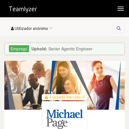
Togg
navi
Toggle
Utilizador anónimo
navigation
Uphold:
Senior Agentic Engineer
6 updates mercado IT